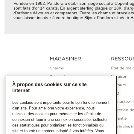
Fondée en 1982, Pandora a établi son siège social à Copenhagu
sont faits d’or 14 carats, En argent sterling plaqué or 18K, d’a
d’artisans dévoués et compétents. Outre les chams et bracelets 
vous laisser inspirer à votre boutique Bijoux Pandora située à 
MAGASINER
RESSOU
Charms
État de ma
Bracelets
Livraison
À propos des cookies sur ce site
Bagues
Retours
internet
Colliers
FAQ
Boucles d'oreilles
Contactez n
Les cookies sont importants pour le bon fonctionnement
d'un site. Pour améliorer votre expérience, nous
Collections Pandora
Entretien de
utilisons des cookies pour mémoriser les détails de
Diamants cultivés en
Garantie
connexion et fournir une connexion sécurisée, collecter
laboratoire
des statistiques pour optimiser les fonctionnalités du
Guide des ta
site et fournir un contenu adapté à vos intérêts. Vous
Cadeaux