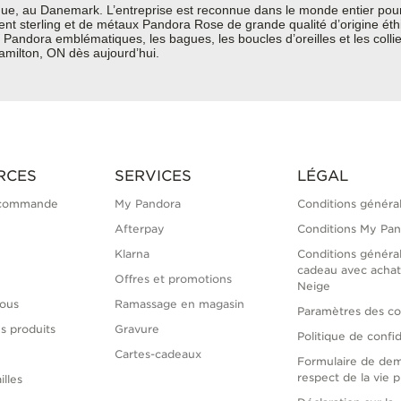
e, au Danemark. L’entreprise est reconnue dans le monde entier pour 
rgent sterling et de métaux Pandora Rose de grande qualité d’origine ét
Pandora emblématiques, les bagues, les boucles d’oreilles et les colli
Hamilton, ON dès aujourd’hui.
RCES
SERVICES
LÉGAL
 commande
My Pandora
Conditions généra
Afterpay
Conditions My Pa
Klarna
Conditions généra
cadeau avec achat
Offres et promotions
Neige
ous
Ramassage en magasin
Paramètres des co
s produits
Gravure
Politique de confid
Cartes-cadeaux
Formulaire de de
respect de la vie p
illes