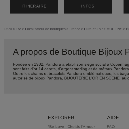
ITINÉRAIRE
INFOS
PANDORA
>
Localisateur de boutiques
>
France
>
Eure-et-Loir
>
MOULINS
>
B
A propos de Boutique Bijou
Fondée en 1982, Pandora a établi son siège social à Copenhagu
sont faits d’or 14 carats, d’argent sterling et de métaux Pando
Outre les chams et bracelets Pandora emblématiques, les bagues, 
autorisé de bijoux Pandora, BIJOUTERIE L'OR EN SCÈNE, aujo
EXPLORER
AIDE
*Be Love : Choisis l'Amour
FAQ