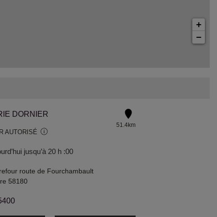
+
−
RIE DORNIER
51.4km
R AUTORISÉ
urd’hui jusqu’à 20 h :00
refour route de Fourchambault
vre 58180
5400