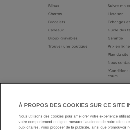
Bijoux
Suivre ma 
Charms
Livraison
Bracelets
Échanges et
Cadeaux
Guide des ta
Bijoux gravables
Garantie
Trouver une boutique
Prix en lign
Plan du site
Nous contac
*Conditions 
cours
À PROPOS DES COOKIES SUR CE SITE 
FRANC
Nous utilisons des cookies pour améliorer votre expérience utilisate
votre comportement en ligne, mesurer l’audience de notre site in
publicitaires, vous proposer de la publicité, ainsi que promouvoir 