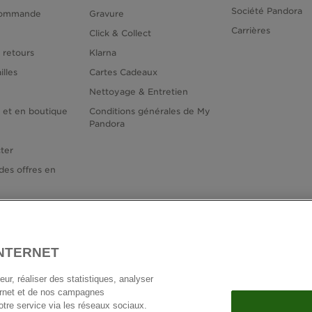
Société Pandora
commande
Gravure
Carrières
Click & Collect
 retours
Klarna
illes
Cartes Cadeaux
Nettoyage & Entretien
e et en boutique
Conditions générales de My
Pandora
ter
des offres en
INTERNET
France
E
© TOUS DROITS RESERVES. 2026 Pandora
ur, réaliser des statistiques, analyser
ternet et de nos campagnes
notre service via les réseaux sociaux.