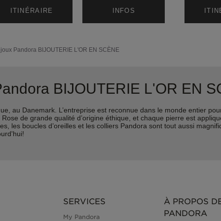
ITINÉRAIRE
INFOS
ITI
ijoux Pandora
BIJOUTERIE L'OR EN SCÈNE
x Pandora BIJOUTERIE L'OR EN 
e, au Danemark. L’entreprise est reconnue dans le monde entier pour 
ra Rose de grande qualité d’origine éthique, et chaque pierre est appli
les boucles d’oreilles et les colliers Pandora sont tout aussi magnifiqu
urd'hui!
SERVICES
À PROPOS D
PANDORA
My Pandora