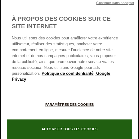
Continuer sans accepter
Nous contacter
Paramètres des cookies
Conditions générales de My Pandora
*Conditions des offres en cours
Politique des cookies
À PROPOS DES COOKIES SUR CE
Politique de confidentialité
SITE INTERNET
Protection des données
Nous utilisons des cookies pour améliorer votre expérience
FRANCE
France
Conditions générales de vente
utilisateur, réaliser des statistiques, analyser votre
© TOUS DROITS RESERVES. 2026 Pandora
comportement en ligne, mesurer l’audience de notre site
Conditions générales de vente Click & Collect
internet et de nos campagnes publicitaires, vous proposer
Plateforme ODR
de la publicité, ainsi que promouvoir notre service via les
réseaux sociaux. Nous utilisons Google pour ads
Information sur le fabricant et l'importateur
personalization.
Politique de confidentialité
Google
Index égalité Femme/Homme
Privacy
PARAMÈTRES DES COOKIES
+
AUTORISER TOUS LES COOKIES
−