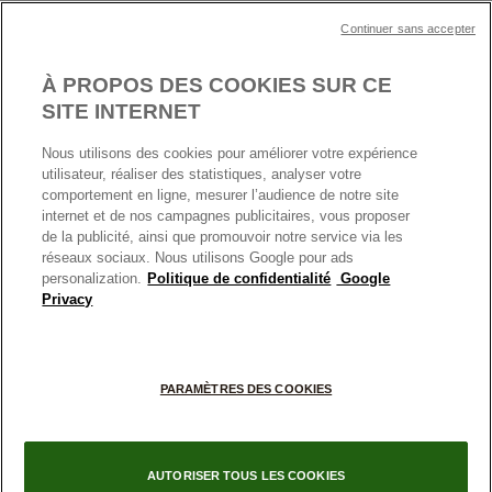
Plan du site
Mentions légales
Nettoyage & Entretien
Continuer sans accepter
Nous contacter
Paramètres des cookies
Conditions générales de My Pandora
*Conditions des offres en cours
Politique des cookies
À PROPOS DES COOKIES SUR CE
Politique de confidentialité
SITE INTERNET
Protection des données
Nous utilisons des cookies pour améliorer votre expérience
FRANCE
France
Conditions générales de vente
utilisateur, réaliser des statistiques, analyser votre
© TOUS DROITS RESERVES. 2026 Pandora
comportement en ligne, mesurer l’audience de notre site
Conditions générales de vente Click & Collect
internet et de nos campagnes publicitaires, vous proposer
Plateforme ODR
de la publicité, ainsi que promouvoir notre service via les
réseaux sociaux. Nous utilisons Google pour ads
Information sur le fabricant et l'importateur
personalization.
Politique de confidentialité
Google
Index égalité Femme/Homme
Privacy
+
PARAMÈTRES DES COOKIES
−
AUTORISER TOUS LES COOKIES