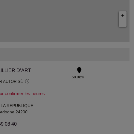
+
−
ILLIER D’ART
58.9km
R AUTORISÉ
ur confirmer les heures
 LA REPUBLIQUE
ordogne 24200
59 08 40