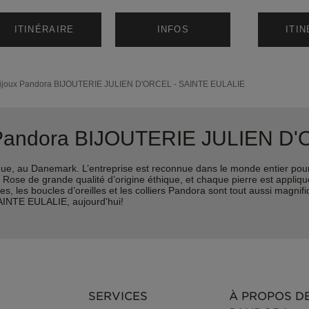
ITINÉRAIRE
INFOS
ITI
ijoux Pandora
BIJOUTERIE JULIEN D'ORCEL - SAINTE EULALIE
x Pandora BIJOUTERIE JULIEN D
e, au Danemark. L’entreprise est reconnue dans le monde entier pour 
ra Rose de grande qualité d’origine éthique, et chaque pierre est appli
les boucles d’oreilles et les colliers Pandora sont tout aussi magnifiqu
INTE EULALIE, aujourd'hui!
SERVICES
À PROPOS D