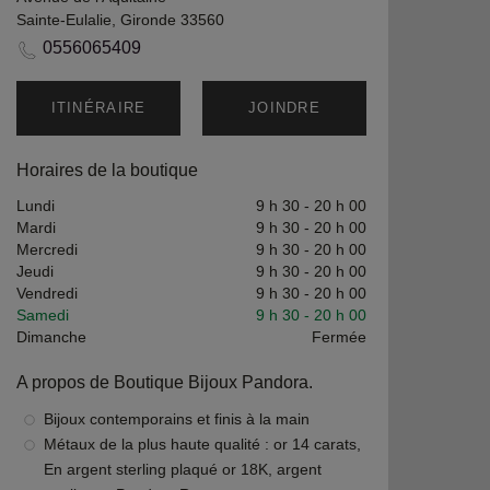
Sainte-Eulalie, Gironde 33560
0556065409
ITINÉRAIRE
JOINDRE
Horaires de la boutique
Lundi
9 h 30
-
20 h 00
Mardi
9 h 30
-
20 h 00
Mercredi
9 h 30
-
20 h 00
Jeudi
9 h 30
-
20 h 00
Vendredi
9 h 30
-
20 h 00
Samedi
9 h 30
-
20 h 00
Dimanche
Fermée
A propos de Boutique Bijoux Pandora.
Bijoux contemporains et finis à la main
Métaux de la plus haute qualité : or 14 carats,
En argent sterling plaqué or 18K, argent