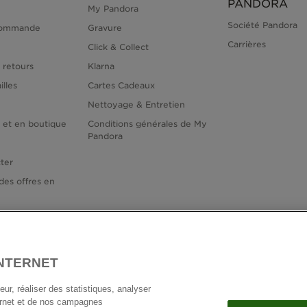
PANDORA
My Pandora
Société Pandora
commande
Gravure
Carrières
Click & Collect
 retours
Klarna
illes
Cartes Cadeaux
Nettoyage & Entretien
e et en boutique
Conditions générales de My
Pandora
ter
des offres en
INTERNET
France
E
© TOUS DROITS RESERVES. 2026 Pandora
ur, réaliser des statistiques, analyser
ternet et de nos campagnes