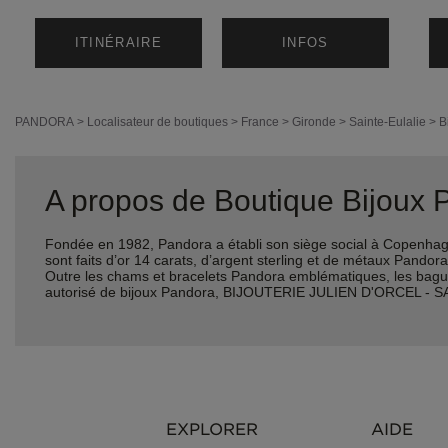
ITINÉRAIRE
INFOS
PANDORA
>
Localisateur de boutiques
>
France
>
Gironde
>
Sainte-Eulalie
>
B
A propos de Boutique Bijou
Fondée en 1982, Pandora a établi son siège social à Copenhagu
sont faits d’or 14 carats, d’argent sterling et de métaux Pando
Outre les chams et bracelets Pandora emblématiques, les bagues, 
autorisé de bijoux Pandora, BIJOUTERIE JULIEN D'ORCEL - SA
EXPLORER
AIDE