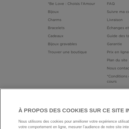
*Be Love : Choisis l'Amour
FAQ
Bijoux
Suivre ma 
Charms
Livraison
Bracelets
Échanges et
Cadeaux
Guide des ta
Bijoux gravables
Garantie
Trouver une boutique
Prix en lign
Plan du site
Nous contac
*Conditions 
cours
À PROPOS DES COOKIES SUR CE SITE 
FRANC
Nous utilisons des cookies pour améliorer votre expérience utilisate
votre comportement en ligne, mesurer l’audience de notre site in