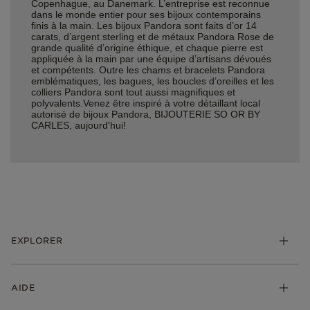
Copenhague, au Danemark. L’entreprise est reconnue
dans le monde entier pour ses bijoux contemporains
finis à la main. Les bijoux Pandora sont faits d’or 14
carats, d’argent sterling et de métaux Pandora Rose de
grande qualité d’origine éthique, et chaque pierre est
appliquée à la main par une équipe d’artisans dévoués
et compétents. Outre les chams et bracelets Pandora
emblématiques, les bagues, les boucles d’oreilles et les
colliers Pandora sont tout aussi magnifiques et
polyvalents.Venez être inspiré à votre détaillant local
autorisé de bijoux Pandora, BIJOUTERIE SO OR BY
CARLES, aujourd'hui!
EXPLORER
*Be Love : Choisis l'Amour
AIDE
Bijoux
Charms