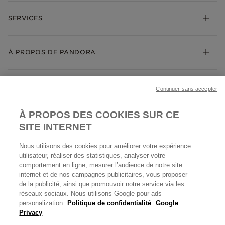
FAQ
Bracelets
SERVICES
Suivre ma commande
Cadeaux
Livraison
My Pandora
Bijoux gravables
Échanges et retours
À PROPOS DE PANDORA
Gravure
Trouver une boutique
Guide des tailles
Click & Collect
Société Pandora
Garantie
Klarna
MENTIONS LÉGALES
Carrières
Prix en ligne et en boutique
Continuer sans accepter
Cartes Cadeaux
Plan du site
Mentions légales
Nettoyage & Entretien
À PROPOS DES COOKIES SUR CE
Nous contacter
Paramètres des cookies
Conditions générales de My Pandora
SITE INTERNET
*Conditions des offres en cours
Politique des cookies
Nous utilisons des cookies pour améliorer votre expérience
Politique de confidentialité
utilisateur, réaliser des statistiques, analyser votre
Protection des données
comportement en ligne, mesurer l’audience de notre site
internet et de nos campagnes publicitaires, vous proposer
FRANCE
France
Conditions générales de vente
de la publicité, ainsi que promouvoir notre service via les
© TOUS DROITS RESERVES. 2026 Pandora
Conditions générales de vente Click & Collect
réseaux sociaux. Nous utilisons Google pour ads
personalization.
Politique de confidentialité
Google
Plateforme ODR
Privacy
Information sur le fabricant et l'importateur