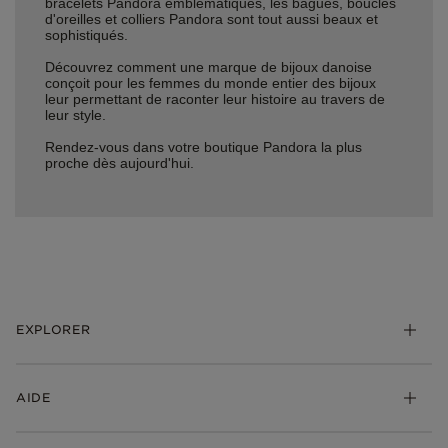
bracelets Pandora emblématiques, les bagues, boucles
d'oreilles et colliers Pandora sont tout aussi beaux et
sophistiqués.
Découvrez comment une marque de bijoux danoise
conçoit pour les femmes du monde entier des bijoux
leur permettant de raconter leur histoire au travers de
leur style.
Rendez-vous dans votre boutique Pandora la plus
proche dès aujourd'hui.
EXPLORER
*Be Love : Choisis l'Amour
AIDE
Bijoux
Charms
FAQ