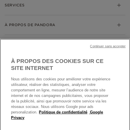
Bracelets
SERVICES
Suivre ma commande
Cadeaux
Livraison
My Pandora
Bijoux gravables
Échanges et retours
À PROPOS DE PANDORA
Gravure
Trouver une boutique
Guide des tailles
Click & Collect
Société Pandora
Garantie
Klarna
MENTIONS LÉGALES
Carrières
Prix en ligne et en boutique
Continuer sans accepter
Cartes Cadeaux
Plan du site
Mentions légales
Nettoyage & Entretien
À PROPOS DES COOKIES SUR CE
Nous contacter
Paramètres des cookies
Conditions générales de My Pandora
SITE INTERNET
*Conditions des offres en cours
Politique des cookies
Nous utilisons des cookies pour améliorer votre expérience
Politique de confidentialité
utilisateur, réaliser des statistiques, analyser votre
Protection des données
comportement en ligne, mesurer l’audience de notre site
internet et de nos campagnes publicitaires, vous proposer
FRANCE
France
Conditions générales de vente
de la publicité, ainsi que promouvoir notre service via les
© TOUS DROITS RESERVES. 2026 Pandora
Conditions générales de vente Click & Collect
réseaux sociaux. Nous utilisons Google pour ads
personalization.
Politique de confidentialité
Google
Plateforme ODR
Privacy
Information sur le fabricant et l'importateur
Index égalité Femme/Homme