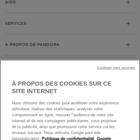
AIDE
Bijoux
Charms
FAQ
Bracelets
SERVICES
Suivre ma commande
Cadeaux
Livraison
My Pandora
Bijoux gravables
Échanges et retours
À PROPOS DE PANDORA
Gravure
Trouver une boutique
Guide des tailles
Click & Collect
Société Pandora
Garantie
Klarna
MENTIONS LÉGALES
Carrières
Prix en ligne et en boutique
Continuer sans accepter
Cartes Cadeaux
Plan du site
Mentions légales
Nettoyage & Entretien
À PROPOS DES COOKIES SUR CE
Nous contacter
Paramètres des cookies
Conditions générales de My Pandora
SITE INTERNET
*Conditions des offres en cours
Politique des cookies
Nous utilisons des cookies pour améliorer votre expérience
Politique de confidentialité
utilisateur, réaliser des statistiques, analyser votre
Protection des données
comportement en ligne, mesurer l’audience de notre site
internet et de nos campagnes publicitaires, vous proposer
FRANCE
France
Conditions générales de vente
de la publicité, ainsi que promouvoir notre service via les
© TOUS DROITS RESERVES. 2026 Pandora
Conditions générales de vente Click & Collect
réseaux sociaux. Nous utilisons Google pour ads
personalization.
Politique de confidentialité
Google