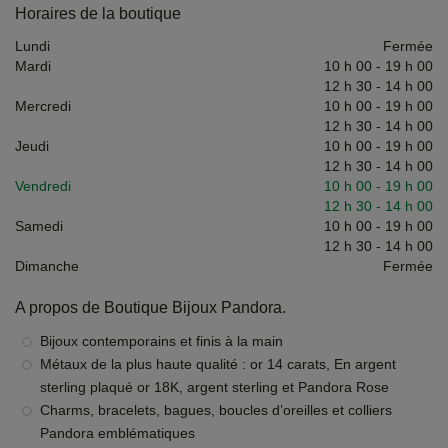
Horaires de la boutique
Lundi
Fermée
Mardi
10 h 00
-
19 h 00
12 h 30
-
14 h 00
Mercredi
10 h 00
-
19 h 00
12 h 30
-
14 h 00
Jeudi
10 h 00
-
19 h 00
12 h 30
-
14 h 00
Vendredi
10 h 00
-
19 h 00
12 h 30
-
14 h 00
Samedi
10 h 00
-
19 h 00
12 h 30
-
14 h 00
Dimanche
Fermée
A propos de Boutique Bijoux Pandora.
Bijoux contemporains et finis à la main
Métaux de la plus haute qualité : or 14 carats, En argent
sterling plaqué or 18K, argent sterling et Pandora Rose
Charms, bracelets, bagues, boucles d’oreilles et colliers
Pandora emblématiques