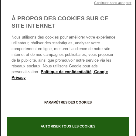
Continuer sans accepter
Nous contacter
Paramètres des cookies
Conditions générales de My Pandora
*Conditions des offres en cours
Politique des cookies
À PROPOS DES COOKIES SUR CE
Politique de confidentialité
SITE INTERNET
Protection des données
Nous utilisons des cookies pour améliorer votre expérience
FRANCE
France
Conditions générales de vente
utilisateur, réaliser des statistiques, analyser votre
© TOUS DROITS RESERVES. 2026 Pandora
comportement en ligne, mesurer l’audience de notre site
Conditions générales de vente Click & Collect
internet et de nos campagnes publicitaires, vous proposer
Plateforme ODR
de la publicité, ainsi que promouvoir notre service via les
réseaux sociaux. Nous utilisons Google pour ads
Information sur le fabricant et l'importateur
personalization.
Politique de confidentialité
Google
Index égalité Femme/Homme
Privacy
PARAMÈTRES DES COOKIES
+
AUTORISER TOUS LES COOKIES
−