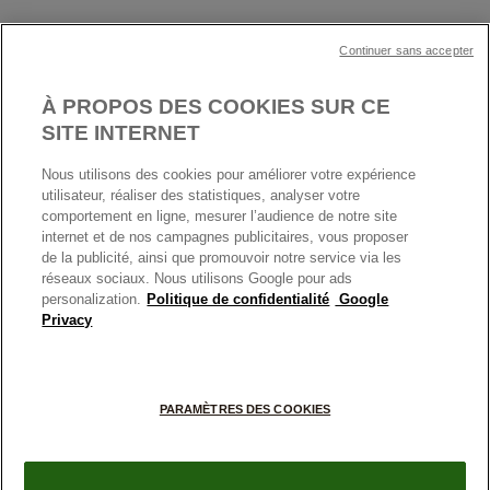
Cartes Cadeaux
Plan du site
Mentions légales
Nettoyage & Entretien
Continuer sans accepter
Nous contacter
Paramètres des cookies
Conditions générales de My Pandora
*Conditions des offres en cours
Politique des cookies
À PROPOS DES COOKIES SUR CE
Politique de confidentialité
SITE INTERNET
Protection des données
Nous utilisons des cookies pour améliorer votre expérience
FRANCE
France
Conditions générales de vente
utilisateur, réaliser des statistiques, analyser votre
© TOUS DROITS RESERVES. 2026 Pandora
comportement en ligne, mesurer l’audience de notre site
Conditions générales de vente Click & Collect
internet et de nos campagnes publicitaires, vous proposer
Plateforme ODR
de la publicité, ainsi que promouvoir notre service via les
réseaux sociaux. Nous utilisons Google pour ads
Information sur le fabricant et l'importateur
personalization.
Politique de confidentialité
Google
Index égalité Femme/Homme
Privacy
+
PARAMÈTRES DES COOKIES
−