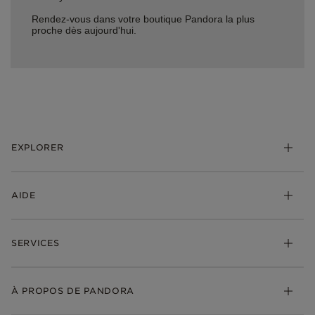
Rendez-vous dans votre boutique Pandora la plus
proche dès aujourd'hui.
EXPLORER
*Be Love : Choisis l'Amour
AIDE
Bijoux
Charms
FAQ
Bracelets
SERVICES
Suivre ma commande
Cadeaux
Livraison
My Pandora
Bijoux gravables
Échanges et retours
À PROPOS DE PANDORA
Gravure
Trouver une boutique
Guide des tailles
Click & Collect