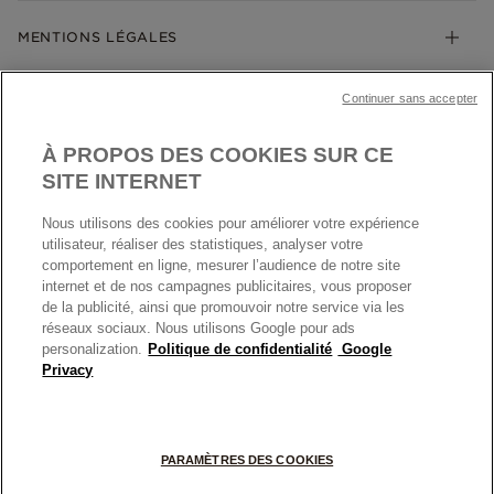
Société Pandora
Garantie
Klarna
MENTIONS LÉGALES
Carrières
Prix en ligne et en boutique
Cartes Cadeaux
Plan du site
Mentions légales
Nettoyage & Entretien
Continuer sans accepter
Nous contacter
Paramètres des cookies
Conditions générales de My Pandora
*Conditions des offres en cours
Politique des cookies
À PROPOS DES COOKIES SUR CE
Politique de confidentialité
SITE INTERNET
Protection des données
Nous utilisons des cookies pour améliorer votre expérience
FRANCE
France
Conditions générales de vente
utilisateur, réaliser des statistiques, analyser votre
© TOUS DROITS RESERVES. 2026 Pandora
comportement en ligne, mesurer l’audience de notre site
Conditions générales de vente Click & Collect
internet et de nos campagnes publicitaires, vous proposer
Plateforme ODR
de la publicité, ainsi que promouvoir notre service via les
réseaux sociaux. Nous utilisons Google pour ads
Information sur le fabricant et l'importateur
personalization.
Politique de confidentialité
Google
Index égalité Femme/Homme
Privacy
+
PARAMÈTRES DES COOKIES
−