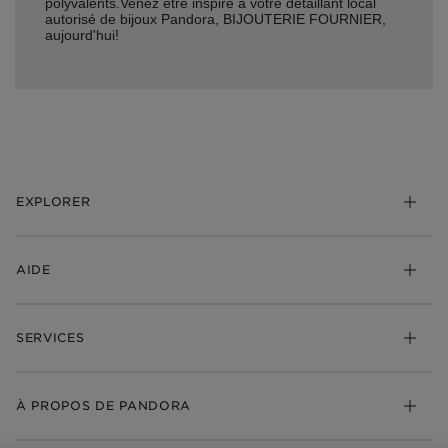
polyvalents.Venez être inspiré à votre détaillant local
autorisé de bijoux Pandora, BIJOUTERIE FOURNIER,
aujourd'hui!
EXPLORER
*Be Love : Choisis l'Amour
AIDE
Bijoux
Charms
FAQ
Bracelets
SERVICES
Suivre ma commande
Cadeaux
Livraison
My Pandora
Bijoux gravables
Échanges et retours
À PROPOS DE PANDORA
Gravure
Trouver une boutique
Guide des tailles
Click & Collect
Société Pandora