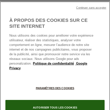
Garantie
Klarna
MENTIONS LÉGALES
Carrières
Prix en ligne et en boutique
Continuer sans accepter
Cartes Cadeaux
Plan du site
Mentions légales
Nettoyage & Entretien
À PROPOS DES COOKIES SUR CE
Nous contacter
Paramètres des cookies
Conditions générales de My Pandora
SITE INTERNET
*Conditions des offres en cours
Politique des cookies
Nous utilisons des cookies pour améliorer votre expérience
Politique de confidentialité
utilisateur, réaliser des statistiques, analyser votre
Protection des données
comportement en ligne, mesurer l’audience de notre site
internet et de nos campagnes publicitaires, vous proposer
FRANCE
France
Conditions générales de vente
de la publicité, ainsi que promouvoir notre service via les
© TOUS DROITS RESERVES. 2026 Pandora
Conditions générales de vente Click & Collect
réseaux sociaux. Nous utilisons Google pour ads
personalization.
Politique de confidentialité
Google
Plateforme ODR
Privacy
Information sur le fabricant et l'importateur
Index égalité Femme/Homme
PARAMÈTRES DES COOKIES
AUTORISER TOUS LES COOKIES