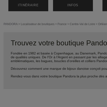
ITINÉRAIRE
INFOS
PANDORA
>
Localisateur de boutiques
>
France
>
Centre-Val de Loire
>
Orléan
Trouvez votre boutique Pandor
Fondée en 1982 et basée à Copenhague, au Danemark, Pandora 
de qualités uniques. De l'Or à l'Argent en passant par les al
emblématiques, les bagues, boucles d'oreilles et colliers Pando
Découvrez comment une marque de bijoux danoise conçoit pour le
Rendez-vous dans votre boutique Pandora la plus proche dès a