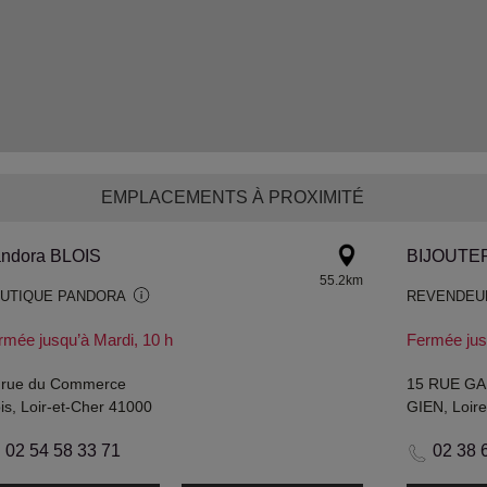
EMPLACEMENTS À PROXIMITÉ
ndora BLOIS
BIJOUTER
55.2km
UTIQUE PANDORA
REVENDEU
rmée jusqu’à Mardi, 10 h
Fermée jusq
 rue du Commerce
15 RUE G
is, Loir-et-Cher 41000
GIEN, Loir
02 54 58 33 71
02 38 