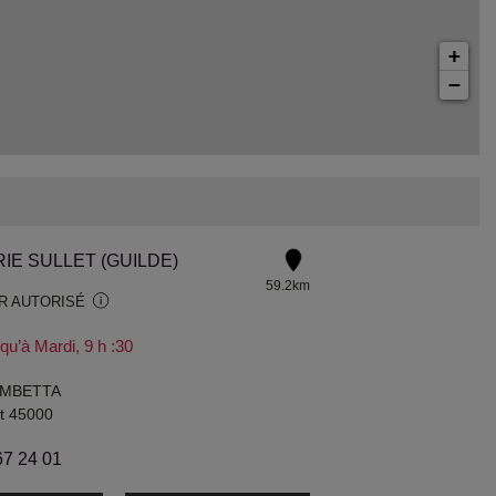
+
−
IE SULLET (GUILDE)
59.2km
R AUTORISÉ
u’à Mardi, 9 h :30
AMBETTA
et 45000
67 24 01