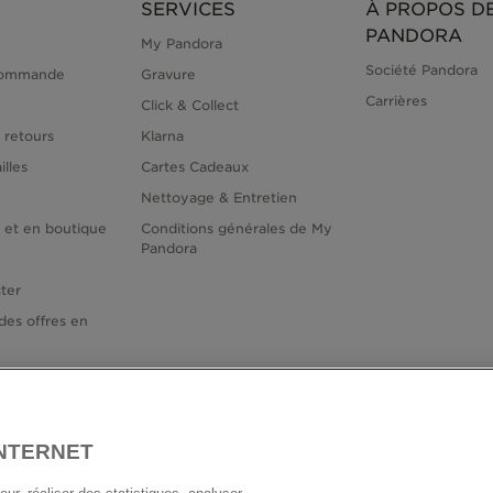
SERVICES
À PROPOS D
PANDORA
My Pandora
Société Pandora
commande
Gravure
Carrières
Click & Collect
 retours
Klarna
illes
Cartes Cadeaux
Nettoyage & Entretien
e et en boutique
Conditions générales de My
Pandora
ter
des offres en
INTERNET
France
E
© TOUS DROITS RESERVES. 2026 Pandora