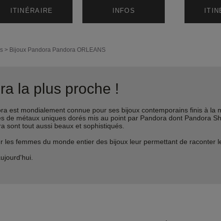
ITINÉRAIRE
INFOS
ITI
s
>
Bijoux Pandora
Pandora ORLEANS
a la plus proche !
est mondialement connue pour ses bijoux contemporains finis à la m
liages de métaux uniques dorés mis au point par Pandora dont Pandora 
ra sont tout aussi beaux et sophistiqués.
s femmes du monde entier des bijoux leur permettant de raconter leur 
ujourd'hui.