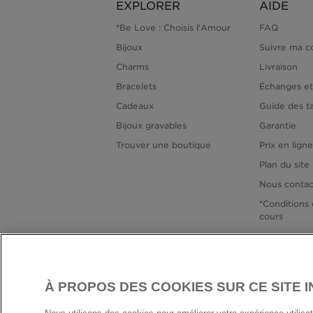
EXPLORER
AIDE
*Be Love : Choisis l'Amour
FAQ
Bijoux
Suivre ma 
Charms
Livraison
Bracelets
Échanges et
Cadeaux
Guide des ta
Bijoux gravables
Garantie
Trouver une boutique
Prix en lign
Plan du site
Nous contac
*Conditions 
cours
À PROPOS DES COOKIES SUR CE SITE 
FRANC