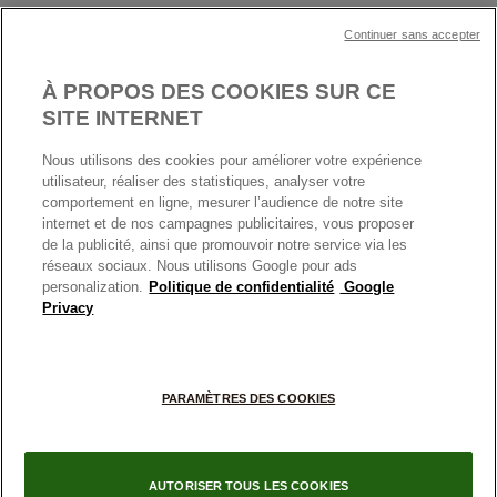
Garantie
Klarna
MENTIONS LÉGALES
Carrières
Prix en ligne et en boutique
Continuer sans accepter
Cartes Cadeaux
Plan du site
Mentions légales
Nettoyage & Entretien
À PROPOS DES COOKIES SUR CE
Nous contacter
Paramètres des cookies
Conditions générales de My Pandora
SITE INTERNET
*Conditions des offres en cours
Politique des cookies
Nous utilisons des cookies pour améliorer votre expérience
Politique de confidentialité
utilisateur, réaliser des statistiques, analyser votre
Protection des données
comportement en ligne, mesurer l’audience de notre site
internet et de nos campagnes publicitaires, vous proposer
FRANCE
France
Conditions générales de vente
de la publicité, ainsi que promouvoir notre service via les
© TOUS DROITS RESERVES. 2026 Pandora
Conditions générales de vente Click & Collect
réseaux sociaux. Nous utilisons Google pour ads
personalization.
Politique de confidentialité
Google
Plateforme ODR
Privacy
Information sur le fabricant et l'importateur
Index égalité Femme/Homme
PARAMÈTRES DES COOKIES
AUTORISER TOUS LES COOKIES