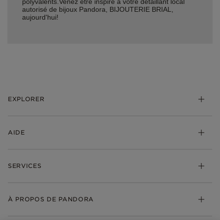
polyvalents.Venez être inspiré à votre détaillant local
autorisé de bijoux Pandora, BIJOUTERIE BRIAL,
aujourd'hui!
EXPLORER
*Be Love : Choisis l'Amour
AIDE
Bijoux
Charms
FAQ
Bracelets
SERVICES
Suivre ma commande
Cadeaux
Livraison
My Pandora
Bijoux gravables
Échanges et retours
À PROPOS DE PANDORA
Gravure
Trouver une boutique
Guide des tailles
Click & Collect
Société Pandora