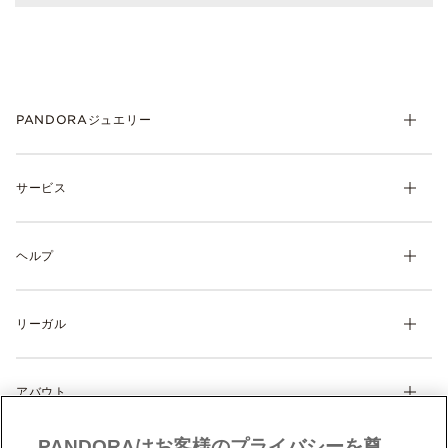
PANDORAジュエリー
チャーム
サービス
ブレスレット
リング
マイ アカウント
ネックレス& ペンダント
ヘルプ
注文履歴
ピアス
ウィッシュリスト
よくあるご質問
ギフト
製品の取り扱いについて
リーガル
配送について
ディスカバー
返品・交換について
利用規約
サイズガイド
アバウト
特定商取引に関する法律に基づく表示
製品補償規定
Cookie 設定
Pandoraについて
サイトマップ
PANDORAはお客様のプライバシーを尊