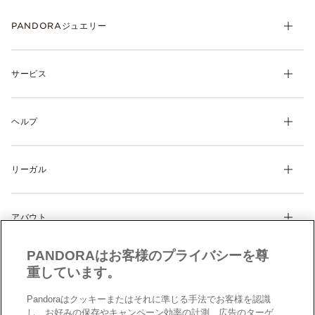
PANDORAジュエリー
チャーム
サービス
ブレスレット
リング
マイ アカウント
ネックレス& ペンダント
ヘルプ
注文履歴
ピアス
ウィッシュリスト
よくあるご質問
ギフト
製品の取り扱いについて
リーガル
配送について
ディスカバー
返品・交換について
利用規約
サイズガイド
アバウト
特定商取引に関する法律に基づく表示
製品補償規定
Cookie 設定
Pandoraについて
サイトマップ
PANDORAはお客様のプライバシーを尊
クッキーポリシー
CSR
お問い合わせ
重しています。
プライバシーポリシー
店舗検索
データ保護フォーム（英文）
Pandoraはクッキーまたはそれに準じる手法でお客様を認識
採用情報
し、お好みの保存やキャンペーン効率の計測、広告のターゲ