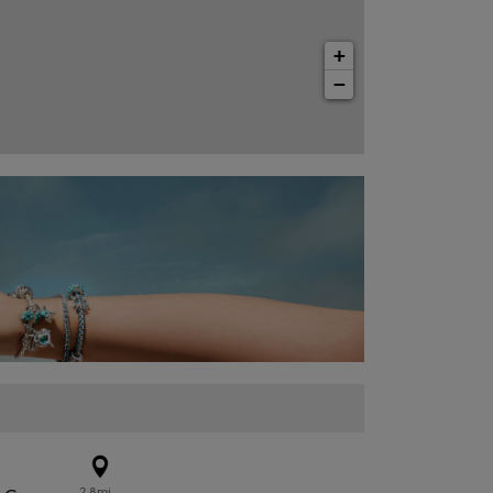
+
−
2.8mi