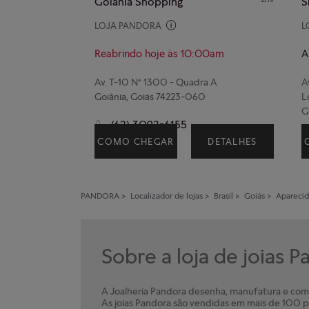
Goiania Shopping
S
LOJA PANDORA
L
Reabrindo hoje às 10:00am
A
Av. T-10 N° 1300 - Quadra A
A
Goiânia, Goiás 74223-060
L
G
(62) 3092-6155
COMO CHEGAR
DETALHES
PANDORA
>
Localizador de lojas
>
Brasil
>
Goiás
>
Aparecid
Sobre a loja de joias 
A Joalheria Pandora desenha, manufatura e comer
As joias Pandora são vendidas em mais de 100 pa