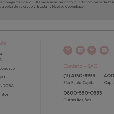
mprega mais de 21.500 pessoas ao redor do mundo com cerca de 12.40
a a bolsa de valores e é listada na Nasdaq Copenhage.
nós
a
A
Contato - SAC
 conosco
(11) 4130-8933
400
jas
São Paulo Capital
Capit
ANDORA
0800-550-0333
ntos
Outras Regiões