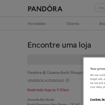
Novidades
Charms
Bra
Encontre uma loja
Your priva
Pandora @ Goiania Buriti Shopping
We use cooki
target ads, 
VENDEDOR AUTORIZADO
we use and a
your data, pl
Reabrindo hoje às 9:30am
Avenida Rio Verde
Cookies Se
Buriti Shopping, Piso Térreo - QT 142