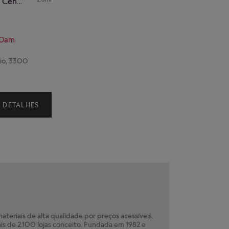
Flamboyant Shopping Center
00am
lio, 3300
0
DETALHES
teriais de alta qualidade por preços acessíveis.
is de 2.100 lojas conceito. Fundada em 1982 e