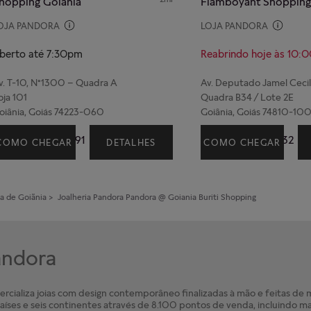
hopping Goiania
OJA PANDORA
LOJA PANDORA
berto até 7:30pm
Reabrindo hoje às 10:
v. T-10, N°1300 – Quadra A
Av. Deputado Jamel Ceci
oja 101
Quadra B34 / Lote 2E
oiânia, Goiás 74223-060
Goiânia, Goiás 74810-10
(62) 99211-8491
(62) 99211-7932
COMO CHEGAR
DETALHES
COMO CHEGAR
a de Goiãnia
>
Joalheria Pandora
Pandora @ Goiania Buriti Shopping
Pandora
cializa joias com design contemporâneo finalizadas à mão e feitas de ma
íses e seis continentes através de 8.100 pontos de venda, incluindo ma