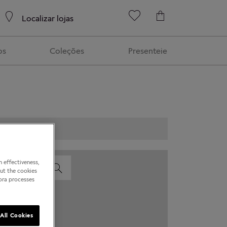
Localizar lojas
os
Coleções
Presenteie
 effectiveness,
out the cookies
dora processes
All Cookies