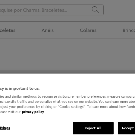
celetes
Anéis
Colares
Brinc
PANDORA @ GOIANIA BURITI SHOPPING
cy is important to us.
es and similar methods to recognize visitors, remember preferences, measure campaign
analyze site traffic and personalize what you see on our website. You can learn more ab
djust your preferences by clicking on "Cookie settings" . To learn more about how Pan
ease visit our
privacy policy
ttings
Reject All
Accept 