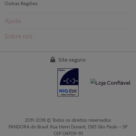
Outras Regiões
Ajuda
Dúvidas frequentes
Sobre nós
Pedidos
Conheça a PANDORA
Entregas
Trabalhe conosco
Site seguro
Devoluções
Nossas lojas
Guia de tamanhos
Clube PANDORA
Cuidados aos produtos
Regulamentos
Garantia
Fale conosco
2011-2018 © Todos os direitos reservados
PANDORA do Brasil. Rua Henri Dunant, 1383 São Paulo – SP
CEP 04709-111