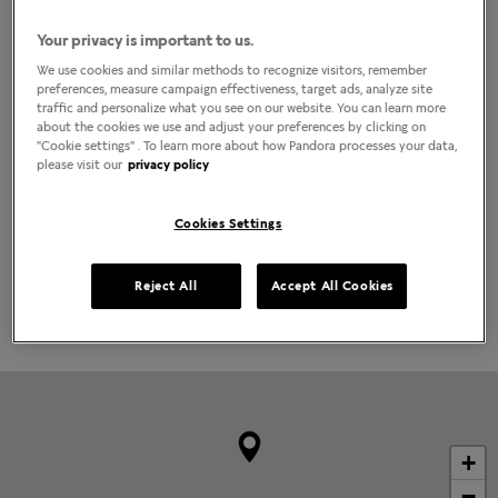
Localizar lojas
Your privacy is important to us.
COMO CHEGAR
LIGAR
We use cookies and similar methods to recognize visitors, remember
preferences, measure campaign effectiveness, target ads, analyze site
Horário da loja
traffic and personalize what you see on our website. You can learn more
about the cookies we use and adjust your preferences by clicking on
Segunda-Feira
10:00am
-
10:00pm
"Cookie settings" . To learn more about how Pandora processes your data,
Terça-Feira
10:00am
-
10:00pm
please visit our
privacy policy
Quarta-Feira
10:00am
-
10:00pm
Quinta-Feira
10:00am
-
10:00pm
Sexta-Feira
10:00am
-
10:00pm
Cookies Settings
Sábado
10:00am
-
10:00pm
Domingo
2:00pm
-
8:00pm
Reject All
Accept All Cookies
Gravura na loja
+
−