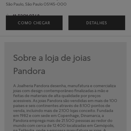
São Paulo, São Paulo 05145-000
11 3201 9368
COMO CHEGAR
DETALHES
Sobre a loja de joias
Pandora
A Joalheria Pandora desenha, manufatura e comercializa
joias com design contemporâneo finalizadas à mão e
feitas de materiais de alta qualidade por preços
acessíveis. As joias Pandora são vendidas em mais de 100
países e seis continentes através de 8.100 pontos de
venda, incluindo mais de 2.100 lojas conceito. Fundada
em 1982 e com sede em Copenhage, Dinamarca, a
Pandora emprega mais de 21.500 pessoas ao redor do
mundo com cerca de 12.400 localizadas em Gemópolis,
na Tailândia, onde a empresa manufatura as joias. A