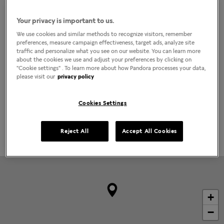
(11) 96486-2205
Localizar lojas
Your privacy is important to us.
COMO CHEGAR
LIGAR
We use cookies and similar methods to recognize visitors, remember
preferences, measure campaign effectiveness, target ads, analyze site
traffic and personalize what you see on our website. You can learn more
Horário da loja
about the cookies we use and adjust your preferences by clicking on
"Cookie settings" . To learn more about how Pandora processes your data,
Segunda-Feira
10:00am
-
10:00pm
please visit our
privacy policy
Terça-Feira
10:00am
-
10:00pm
Quarta-Feira
10:00am
-
10:00pm
Quinta-Feira
10:00am
-
10:00pm
Cookies Settings
Sexta-Feira
10:00am
-
10:00pm
Sábado
10:00am
-
10:00pm
Domingo
2:00pm
-
8:00pm
Reject All
Accept All Cookies
+
−