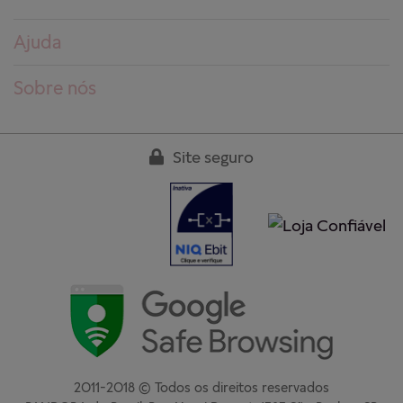
Ajuda
Dúvidas frequentes
Sobre nós
Pedidos
Conheça a PANDORA
Entregas
Trabalhe conosco
Site seguro
Devoluções
Nossas lojas
Guia de tamanhos
Clube PANDORA
Cuidados aos produtos
Regulamentos
Garantia
Fale conosco
2011-2018 © Todos os direitos reservados