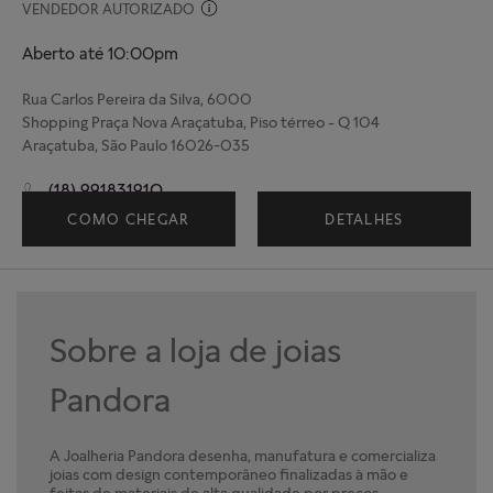
VENDEDOR AUTORIZADO
Aberto até 10:00pm
Rua Carlos Pereira da Silva, 6000
Shopping Praça Nova Araçatuba, Piso térreo - Q 104
Araçatuba, São Paulo 16026-035
(18) 991831910
COMO CHEGAR
DETALHES
Sobre a loja de joias
Pandora
A Joalheria Pandora desenha, manufatura e comercializa
joias com design contemporâneo finalizadas à mão e
feitas de materiais de alta qualidade por preços