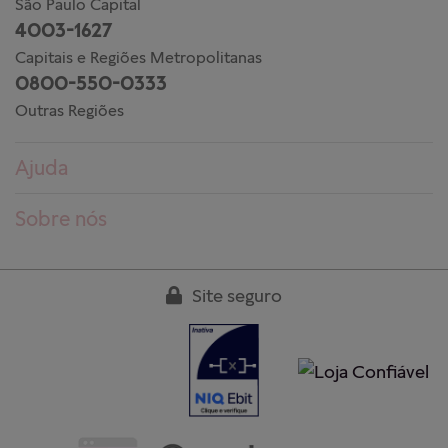
São Paulo Capital
4003-1627
Capitais e Regiões Metropolitanas
0800-550-0333
Outras Regiões
Ajuda
Dúvidas frequentes
Sobre nós
Pedidos
Conheça a PANDORA
Entregas
Trabalhe conosco
Site seguro
Devoluções
Nossas lojas
Guia de tamanhos
Clube PANDORA
Cuidados aos produtos
Regulamentos
Garantia
Fale conosco