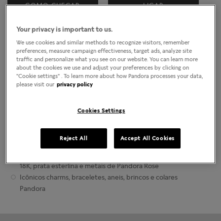
Localizar lojas
COMO CHEGAR
LIGAR
Your privacy is important to us.
Horário da loja
We use cookies and similar methods to recognize visitors, remember
Segunda-Feira
10:00am
-
10:00pm
preferences, measure campaign effectiveness, target ads, analyze site
Terça-Feira
10:00am
-
10:00pm
traffic and personalize what you see on our website. You can learn more
Quarta-Feira
10:00am
-
10:00pm
about the cookies we use and adjust your preferences by clicking on
"Cookie settings" . To learn more about how Pandora processes your data,
Quinta-Feira
10:00am
-
10:00pm
please visit our
privacy policy
Sexta-Feira
10:00am
-
10:00pm
Sábado
10:00am
-
10:00pm
Domingo
4:00pm
-
8:00pm
Cookies Settings
Sobre as lojas da Joalheria Pandora
Reject All
Accept All Cookies
Joias contemporâneas finalizadas manualmente
Ouro 14K de qualidade mais alta, prata esterlina dourada
18K, prata esterlina e metais de Pandora Rose
Icônicos charms, braceletes, aneis, brincos e colares
Pandora