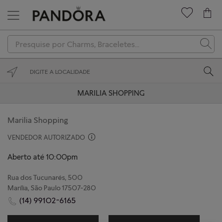
Novidades
Charms
Braceletes
MARILIA SHOPPING
Anéis
Marilia Shopping
Colares
VENDEDOR AUTORIZADO
Brincos
Aberto até 10:00pm
Coleções
Rua dos Tucunarés, 500
Marília, São Paulo 17507-280
Presenteie
(14) 99102-6165