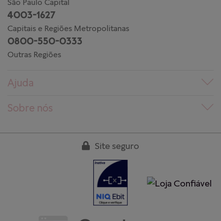
São Paulo Capital
4003-1627
Capitais e Regiões Metropolitanas
0800-550-0333
Outras Regiões
Ajuda
Dúvidas frequentes
Sobre nós
Pedidos
Conheça a PANDORA
Entregas
Trabalhe conosco
Site seguro
Devoluções
Nossas lojas
Guia de tamanhos
Clube PANDORA
Cuidados aos produtos
Regulamentos
Garantia
Fale conosco