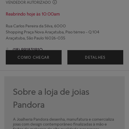
VENDEDOR AUTORIZADO
Reabrindo hoje às 10:00am
Rua Carlos Pereira da Silva, 6000
Shopping Praça Nova Araçatuba, Piso térreo - Q 104
Araçatuba, São Paulo 16026-035
(18) 991831910
COMO CHEGAR
DETALHES
Sobre a loja de joias
Pandora
A Joalheria Pandora desenha, manufatura e comercializa
joias com design contemporâneo finalizadas à mão e
feitas de materiais de alta qualidade por preços