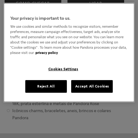
Localizar lojas
COMO CHEGAR
LIGAR
Your privacy is important to us.
Horário da loja
We use cookies and similar methods to recognize visitors, remember
Segunda-Feira
10:30am
-
8:00pm
preferences, measure campaign effectiveness, target ads, analyze site
Terça-Feira
10:30am
-
8:00pm
traffic and personalize what you see on our website. You can learn more
Quarta-Feira
10:30am
-
8:00pm
about the cookies we use and adjust your preferences by clicking on
"Cookie settings" . To learn more about how Pandora processes your data,
Quinta-Feira
10:30am
-
8:00pm
please visit our
privacy policy
Sexta-Feira
10:30am
-
8:00pm
Sábado
10:30am
-
8:00pm
Domingo
10:30am
-
8:00pm
Cookies Settings
Sobre as lojas da Joalheria Pandora
Reject All
Accept All Cookies
Joias contemporâneas finalizadas manualmente
Ouro 14K de qualidade mais alta, prata esterlina dourada
18K, prata esterlina e metais de Pandora Rose
Icônicos charms, braceletes, aneis, brincos e colares
Pandora