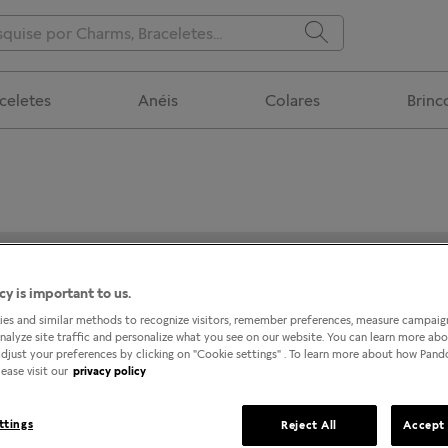
celetes
Anéis
Colares
Brinc
SHOPPING RIO CLARO
cy is important to us.
es and similar methods to recognize visitors, remember preferences, measure campaign
analyze site traffic and personalize what you see on our website. You can learn more ab
djust your preferences by clicking on "Cookie settings" . To learn more about how Pan
ease visit our
privacy policy
ttings
Reject All
Accept 