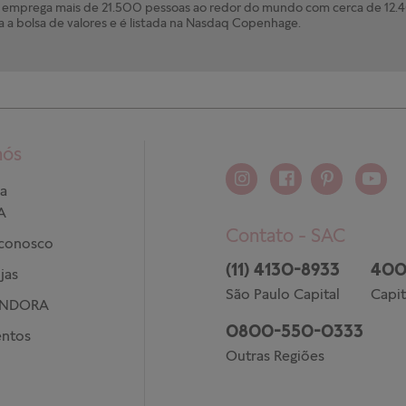
mprega mais de 21.500 pessoas ao redor do mundo com cerca de 12.40
a a bolsa de valores e é listada na Nasdaq Copenhage.
nós
a
A
Contato - SAC
 conosco
(11) 4130-8933
400
jas
São Paulo Capital
Capit
ANDORA
0800-550-0333
ntos
Outras Regiões