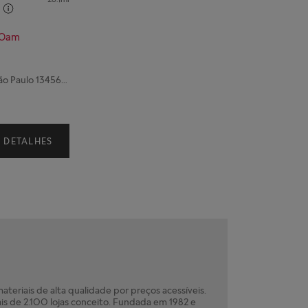
00am
Santa Barbara D'Oeste, São Paulo 13456-625
DETALHES
teriais de alta qualidade por preços acessíveis.
is de 2.100 lojas conceito. Fundada em 1982 e