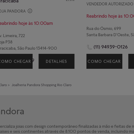
iracicaba
VENDEDOR AUTORIZADO
OJA PANDORA
Reabrindo hoje às 10:
eabrindo hoje às 10:00am
Rua do Ósmio, 699
v. Limeira, 722
oja P38
(11) 94939-0126
iracicaba, São Paulo 13414-900
(19) 3124-2159
COMO CHEGAR
DETALHES
COMO CHEGAR
Claro
>
Joalheria Pandora
Shopping Rio Claro
Pandora
cializa joias com design contemporâneo finalizadas à mão e feitas de ma
íses e seis continentes através de 8.100 pontos de venda, incluindo ma