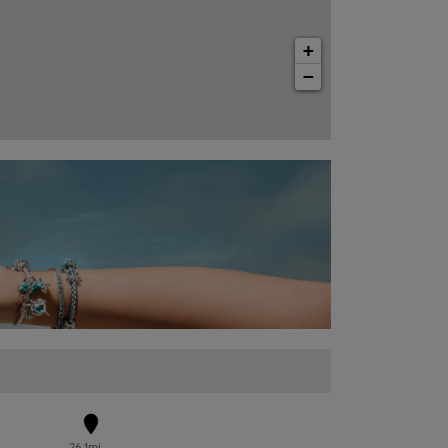
+
−
26.1mi