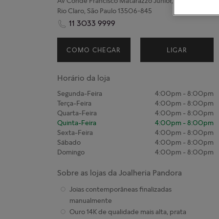
Av Conde Francisco Matarazzo Junior, 205
Rio Claro, São Paulo 13506-845
11 3033 9999
COMO CHEGAR
LIGAR
Horário da loja
Segunda-Feira
4:00pm
-
8:00pm
Terça-Feira
4:00pm
-
8:00pm
Quarta-Feira
4:00pm
-
8:00pm
Quinta-Feira
4:00pm
-
8:00pm
Sexta-Feira
4:00pm
-
8:00pm
Sábado
4:00pm
-
8:00pm
Domingo
4:00pm
-
8:00pm
Sobre as lojas da Joalheria Pandora
Joias contemporâneas finalizadas
manualmente
Ouro 14K de qualidade mais alta, prata