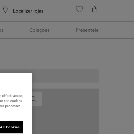
Localizar lojas
os
Coleções
Presenteie
 effectiveness,
out the cookies
dora processes
All Cookies