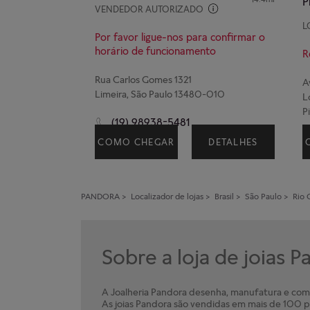
P
VENDEDOR AUTORIZADO
L
Por favor ligue-nos para confirmar o
horário de funcionamento
R
Rua Carlos Gomes 1321
A
Limeira, São Paulo 13480-010
L
P
(19) 98938-5481
COMO CHEGAR
DETALHES
PANDORA
>
Localizador de lojas
>
Brasil
>
São Paulo
>
Rio 
Sobre a loja de joias 
A Joalheria Pandora desenha, manufatura e comer
As joias Pandora são vendidas em mais de 100 pa