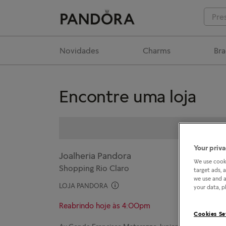
Novidades
Charms
Bra
Encontre uma loja
Your priva
Joalheria Pandora
We use cooki
Shopping Rio Claro
target ads, 
we use and a
LOJA PANDORA
your data, pl
Reabrindo hoje às 4:00pm
Cookies Se