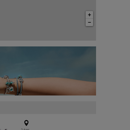
+
−
2.6mi