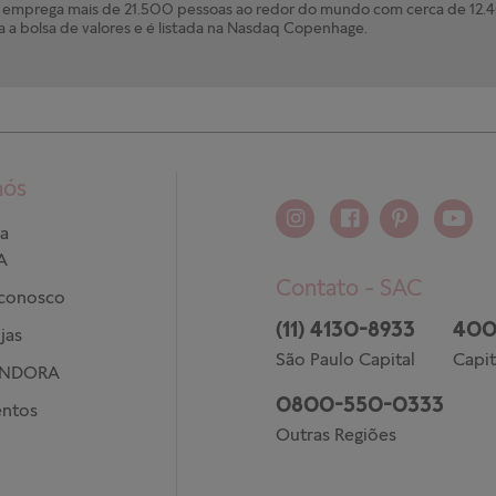
mprega mais de 21.500 pessoas ao redor do mundo com cerca de 12.40
a a bolsa de valores e é listada na Nasdaq Copenhage.
nós
a
A
Contato - SAC
 conosco
(11) 4130-8933
400
jas
São Paulo Capital
Capit
ANDORA
0800-550-0333
ntos
Outras Regiões