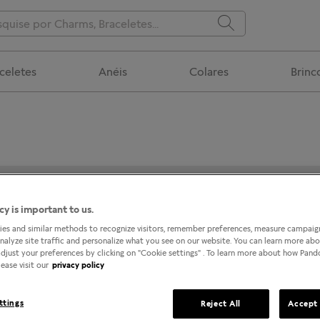
celetes
Anéis
Colares
Brinc
PANDORA @ SHOPPING DA PENHA
cy is important to us.
es and similar methods to recognize visitors, remember preferences, measure campaign
analyze site traffic and personalize what you see on our website. You can learn more ab
djust your preferences by clicking on "Cookie settings" . To learn more about how Pan
ease visit our
privacy policy
ttings
Reject All
Accept 