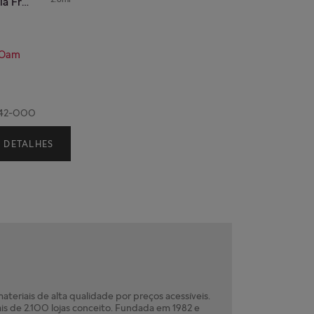
Shopping Center Anália Franco
00am
3342-000
DETALHES
teriais de alta qualidade por preços acessíveis.
is de 2.100 lojas conceito. Fundada em 1982 e