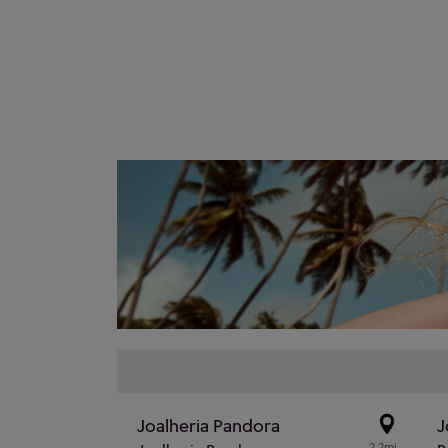
Joalheria Pandora
J
2.2mi