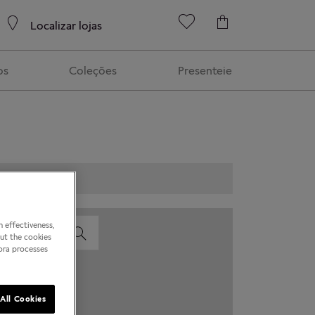
Localizar lojas
os
Coleções
Presenteie
 effectiveness,
out the cookies
dora processes
All Cookies