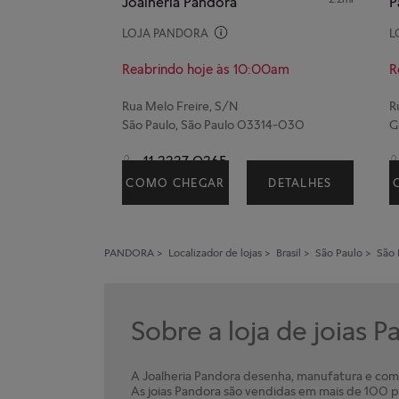
Joalheria Pandora
LOJA PANDORA
L
Reabrindo hoje às 10:00am
R
Rua Melo Freire, S/N
São Paulo, São Paulo 03314-030
G
11 2227 0265
COMO CHEGAR
DETALHES
PANDORA
>
Localizador de lojas
>
Brasil
>
São Paulo
>
São 
Sobre a loja de joias 
A Joalheria Pandora desenha, manufatura e comer
As joias Pandora são vendidas em mais de 100 pa