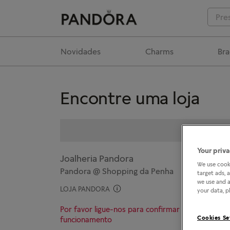
Novidades
Charms
Bra
Encontre uma loja
Your priva
Joalheria Pandora
We use cooki
Pandora @ Shopping da Penha
target ads, 
we use and a
LOJA PANDORA
your data, pl
Por favor ligue-nos para confirmar o horário de
Cookies Se
funcionamento