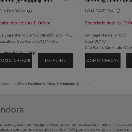
Pandora @ Shopping Internacional de Guarulhos
OJA PANDORA
LOJA PANDORA
eabrindo hoje às 11:00am
Reabrindo hoje às 10:
Rua Engenheiro Camilo Olivetti, 295 - Vila Itapegica
Av. Regente Feijó, 1739
uarulhos, São Paulo 07034-010
Loja OQ147
São Paulo, São Paulo 0
(11) 91331-6749
87-14373115
COMO CHEGAR
DETALHES
COMO CHEGAR
Paulo
>
Joalheria Pandora
Pandora @ Shopping da Penha
Pandora
cializa joias com design contemporâneo finalizadas à mão e feitas de ma
íses e seis continentes através de 8.100 pontos de venda, incluindo ma