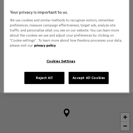
(11) 2645-2046
Localizar lojas
Your privacy is important to us.
COMO CHEGAR
LIGAR
We use cookies and similar methods to recognize visitors, remember
preferences, measure campaign effectiveness, target ads, analyze site
traffic and personalize what you see on our website. You can learn more
Horário da loja
about the cookies we use and adjust your preferences by clicking on
"Cookie settings" . To learn more about how Pandora processes your data,
Segunda-Feira
10:00am
-
10:00pm
please visit our
privacy policy
Terça-Feira
10:00am
-
10:00pm
Quarta-Feira
10:00am
-
10:00pm
Quinta-Feira
10:00am
-
10:00pm
Cookies Settings
Sexta-Feira
10:00am
-
10:00pm
Sábado
10:00am
-
10:00pm
Domingo
2:00pm
-
8:00pm
Reject All
Accept All Cookies
+
−