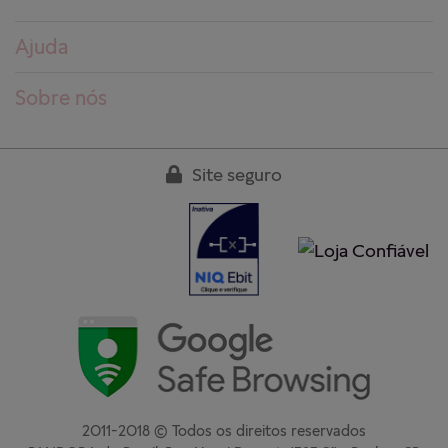
Ajuda
Dúvidas frequentes
Sobre nós
Pedidos
Conheça a PANDORA
Entregas
Trabalhe conosco
Site seguro
Devoluções
Nossas lojas
Guia de tamanhos
Clube PANDORA
Cuidados aos produtos
Regulamentos
Garantia
Fale conosco
2011-2018 © Todos os direitos reservados