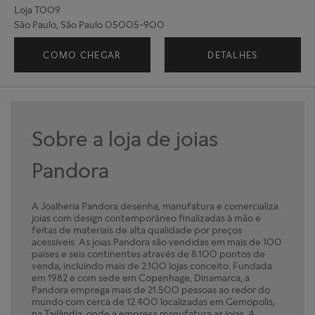
Loja T009
São Paulo, São Paulo 05005-900
(11) 91331-6884
COMO CHEGAR
DETALHES
Sobre a loja de joias
Pandora
A Joalheria Pandora desenha, manufatura e comercializa
joias com design contemporâneo finalizadas à mão e
feitas de materiais de alta qualidade por preços
acessíveis. As joias Pandora são vendidas em mais de 100
países e seis continentes através de 8.100 pontos de
venda, incluindo mais de 2.100 lojas conceito. Fundada
em 1982 e com sede em Copenhage, Dinamarca, a
Pandora emprega mais de 21.500 pessoas ao redor do
mundo com cerca de 12.400 localizadas em Gemópolis,
na Tailândia, onde a empresa manufatura as joias. A