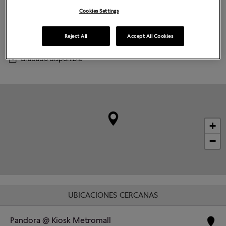
Martes
10:00
-
20:00
Miércoles
10:00
-
20:00
Cookies Settings
Jueves
10:00
-
20:00
Viernes
10:00
-
20:00
Sábado
10:00
-
20:00
Reject All
Accept All Cookies
Domingo
10:00
-
19:00
Grabado disponible
+
−
UBICACIONES CERCANAS
Pandora @ Kiosk Metromall