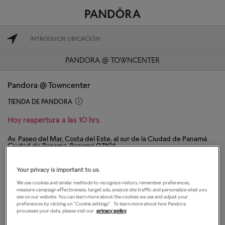
PANDORA @ TOWNCENTER
Pandora @ Towncenter
TIENDA DE PANDORA
Hoy reapertura a las 10 hrs.
Av. Paseo del Mar, Costa del Este, al sur de la Ciudad de Panamá
Ciudad de Panama, Panamá 07101
(507) 6973-5973
Your privacy is important to us.
We use cookies and similar methods to recognize visitors, remember preferences,
DIRECCIONES
CONTACTAR TIENDA
measure campaign effectiveness, target ads, analyze site traffic and personalize what you
see on our website. You can learn more about the cookies we use and adjust your
preferences by clicking on "Cookie settings" . To learn more about how Pandora
El horario de apertura
processes your data, please visit our
privacy policy
Lunes
10:00
-
20:00