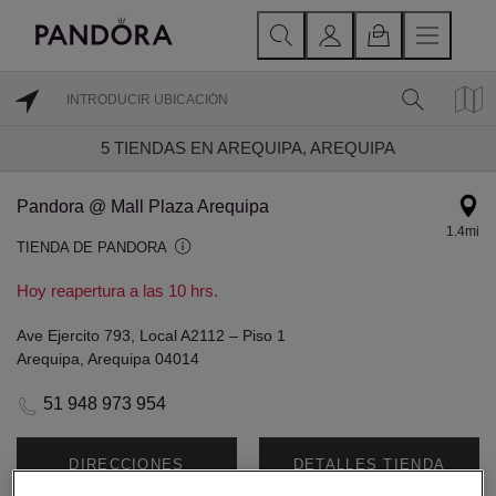
5
TIENDAS EN AREQUIPA, AREQUIPA
Pandora @ Mall Plaza Arequipa
1.4mi
TIENDA DE PANDORA
Hoy reapertura a las 10 hrs.
Ave Ejercito 793, Local A2112 – Piso 1
Arequipa, Arequipa 04014
51 948 973 954
DIRECCIONES
DETALLES TIENDA