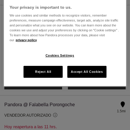
Your privacy is important to us.
Pandora @ Falabella Cayma
We use cookies and similar methods to recognize visitors, remember
preferences, measure campaign effectiveness, target ads, analyze site traffic
1.5mi
VENDEDOR AUTORIZADO
and personalize what you see on our website. You can learn more about the
cookies we use and adjust your preferences by clicking on "Cookie settings" .
To learn more about how Pandora processes your data, please visit
Hoy reapertura a las 11 hrs.
our
privacy policy
av. Ejército 795, Cayma
Arequipa, Arequipa 4013
Cookies Settings
511991982936
Reject All
Accept All Cookies
DIRECCIONES
DETALLES TIENDA
Pandora @ Falabella Porongoche
1.5mi
VENDEDOR AUTORIZADO
Hoy reapertura a las 11 hrs.