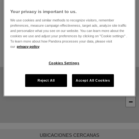
El horario de apertura
Your privacy is important to us.
Lunes
10:00
-
22:00
Martes
10:00
-
22:00
We use cookies and similar methods to recognize visitors, remember
preferences, measure campaign effectiveness, target ads, analyze site traffic
Miércoles
10:00
-
22:00
and personalize what you see on our website. You can learn more about the
Jueves
10:00
-
22:00
cookies we use and adjust your preferences by clicking on "Cookie settings" .
Viernes
10:00
-
22:00
To learn more about how Pandora processes your data, please visit
Sábado
10:00
-
22:00
our
privacy policy
Domingo
10:00
-
22:00
Cookies Settings
Reject All
Accept All Cookies
+
−
UBICACIONES CERCANAS