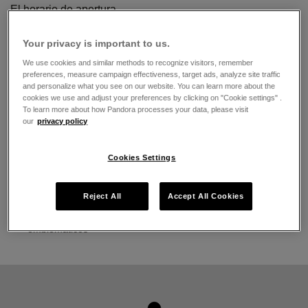
El horario de apertura
Lunes
10:00
-
22:00
Your privacy is important to us.
Martes
10:00
-
22:00
Miércoles
10:00
-
22:00
We use cookies and similar methods to recognize visitors, remember
Jueves
10:00
-
22:00
preferences, measure campaign effectiveness, target ads, analyze site traffic
Viernes
10:00
-
22:00
and personalize what you see on our website. You can learn more about the
cookies we use and adjust your preferences by clicking on "Cookie settings" .
Sábado
10:00
-
22:00
To learn more about how Pandora processes your data, please visit
Domingo
10:00
-
22:00
our
privacy policy
Acerca de Joyería Pandora
Cookies Settings
Joyería contemporánea acabada a mano
La más alta calidad de oro 14K, plata esterlina y metales
Reject All
Accept All Cookies
Pandora Rose
Pandora Charms, brazaletes, anillos, aretes y collares
emblemáticos