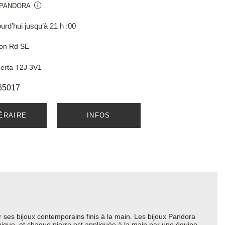
 PANDORA
urd’hui jusqu’à 21 h :00
on Rd SE
berta T2J 3V1
65017
NÉRAIRE
INFOS
ses bijoux contemporains finis à la main. Les bijoux Pandora
thique, et chaque pierre est appliquée à la main par une équipe