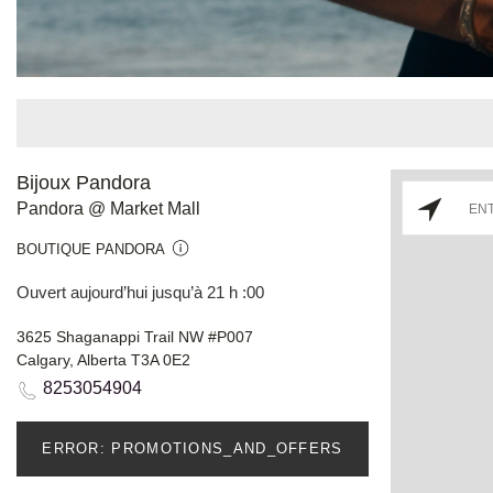
Bijoux Pandora
Pandora @ Market Mall
BOUTIQUE PANDORA
Ouvert aujourd’hui jusqu’à 21 h :00
3625 Shaganappi Trail NW #P007
Calgary, Alberta T3A 0E2
8253054904
ERROR: PROMOTIONS_AND_OFFERS