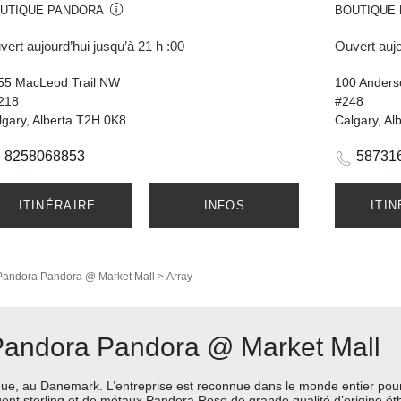
UTIQUE PANDORA
BOUTIQUE
ert aujourd’hui jusqu’à 21 h :00
Ouvert aujo
55 MacLeod Trail NW
100 Anders
218
#248
lgary, Alberta T2H 0K8
Calgary, Al
8258068853
58731
ITINÉRAIRE
INFOS
ITI
Pandora
Pandora @ Market Mall
>
Array
 Pandora Pandora @ Market Mall
e, au Danemark. L’entreprise est reconnue dans le monde entier pour 
argent sterling et de métaux Pandora Rose de grande qualité d’origine é