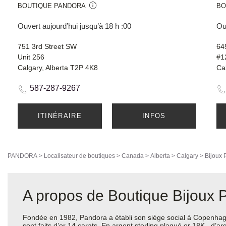
BOUTIQUE PANDORA
BO
Ouvert aujourd’hui jusqu’à 18 h :00
Ouv
751 3rd Street SW
64
Unit 256
#1
Calgary, Alberta T2P 4K8
Ca
587-287-9267
ITINÉRAIRE
INFOS
PANDORA
>
Localisateur de boutiques
>
Canada
>
Alberta
>
Calgary
>
Bijoux 
A propos de Boutique Bijoux
Fondée en 1982, Pandora a établi son siège social à Copenhagu
sont faits d’or 14 carats, En argent sterling plaqué or 18K , d’