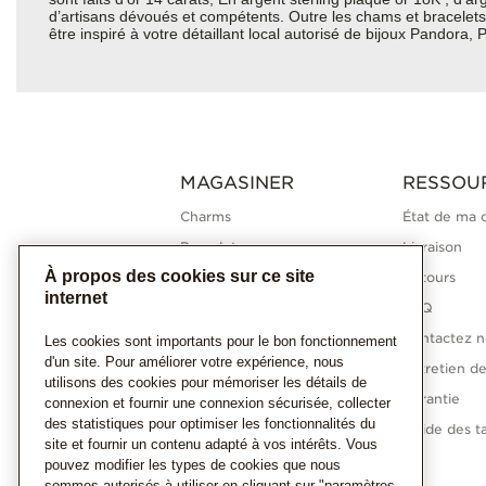
d’artisans dévoués et compétents. Outre les chams et bracelets 
être inspiré à votre détaillant local autorisé de bijoux Pandora
MAGASINER
RESSOU
Charms
État de ma
Bracelets
Livraison
À propos des cookies sur ce site
Bagues
Retours
internet
Colliers
FAQ
Boucles d'oreilles
Contactez n
Les cookies sont importants pour le bon fonctionnement
d'un site. Pour améliorer votre expérience, nous
Collections Pandora
Entretien de
utilisons des cookies pour mémoriser les détails de
Diamants cultivés en
Garantie
connexion et fournir une connexion sécurisée, collecter
laboratoire
des statistiques pour optimiser les fonctionnalités du
Guide des ta
site et fournir un contenu adapté à vos intérêts. Vous
Cadeaux
pouvez modifier les types de cookies que nous
sommes autorisés à utiliser en cliquant sur "paramètres