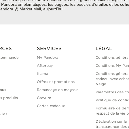
Pandora emblématiques, les bagues, les boucles d’oreilles et les colli
, Pandora @ Market Mall, aujourd'hui!
RCES
SERVICES
LÉGAL
 commande
My Pandora
Conditions généra
Afterpay
Conditions My Pa
Klarna
Conditions généra
cadeau avec achat
Offres et promotions
Neige
ous
Ramassage en magasin
Paramètres des co
s produits
Gravure
Politique de confid
Cartes-cadeaux
Formulaire de de
respect de la vie p
illes
Déclaration sur la
transparence des 