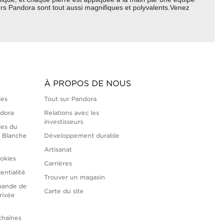
ers Pandora sont tout aussi magnifiques et polyvalents.Venez
À PROPOS DE NOUS
les
Tout sur Pandora
ndora
Relations avec les
investisseurs
les du
 Blanche
Développement durable
Artisanat
okies
Carrières
entialité
Trouver un magasin
mande de
Carte du site
rivée
chaînes