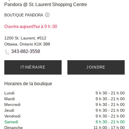
Pandora @ St. Laurent Shopping Centre
BOUTIQUE PANDORA
Ouvrira aujourd’hui à 9 h :30
1200 St. Laurent, #512
Ottawa, Ontario K1K 3B8
343-882-3558
ITINÉRAIRE
JOINDRE
Horaires de la boutique
Lundi
9 h 30
-
21 h 00
Mardi
9 h 30
-
21 h 00
Mercredi
9 h 30
-
21 h 00
Jeudi
9 h 30
-
21 h 00
Vendredi
9 h 30
-
21 h 00
Samedi
9 h 30
-
21 h 00
Dimanche
11 h 00
-
17 h 00