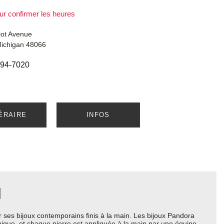
ur confirmer les heures
iot Avenue
Michigan 48066
294-7020
NÉRAIRE
INFOS
l
ses bijoux contemporains finis à la main. Les bijoux Pandora
thique, et chaque pierre est appliquée à la main par une équipe