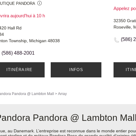
UTIQUE PANDORA
Appelez po
rira aujourd’hui à 10 h
32350 Grat
Roseville, 
420 Hall Rd
34
(586) 
inton Township, Michigan 48038
(586) 488-2001
ITINÉRAIRE
INFOS
ITI
andora
Pandora @ Lambton Mall
>
Array
 Pandora Pandora @ Lambton Mal
e, au Danemark. L’entreprise est reconnue dans le monde entier pour 
argent sterling et de métaux Pandora Rose de grande qualité d’origine é