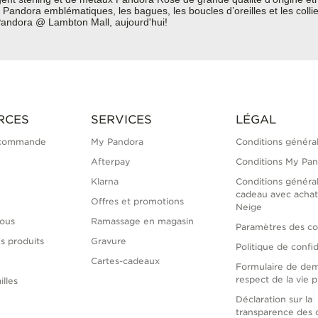
Pandora emblématiques, les bagues, les boucles d’oreilles et les colli
, Pandora @ Lambton Mall, aujourd'hui!
RCES
SERVICES
LÉGAL
 commande
My Pandora
Conditions généra
Afterpay
Conditions My Pa
Klarna
Conditions généra
cadeau avec achat
Offres et promotions
Neige
ous
Ramassage en magasin
Paramètres des co
s produits
Gravure
Politique de confid
Cartes-cadeaux
Formulaire de de
respect de la vie p
illes
Déclaration sur la
transparence des 