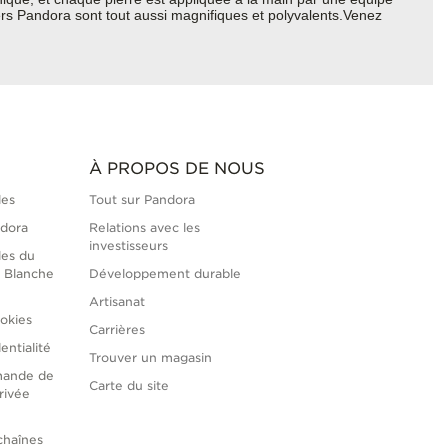
ers Pandora sont tout aussi magnifiques et polyvalents.Venez
À PROPOS DE NOUS
les
Tout sur Pandora
ndora
Relations avec les
investisseurs
les du
 Blanche
Développement durable
Artisanat
okies
Carrières
entialité
Trouver un magasin
mande de
Carte du site
rivée
chaînes