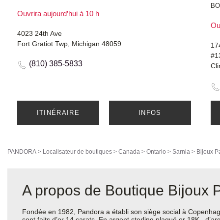
BO
Ouvrira aujourd’hui à 10 h
Ouv
4023 24th Ave
Fort Gratiot Twp, Michigan 48059
17
#1
(810) 385-5833
Cl
ITINÉRAIRE
INFOS
PANDORA
>
Localisateur de boutiques
>
Canada
>
Ontario
>
Sarnia
>
Bijoux P
A propos de Boutique Bijoux
Fondée en 1982, Pandora a établi son siège social à Copenhagu
sont faits d’or 14 carats, En argent sterling plaqué or 18K , d’