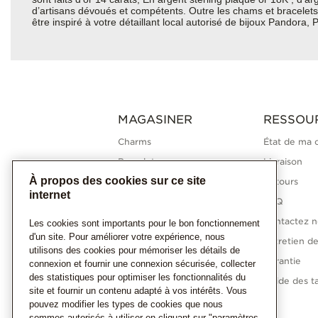
d’artisans dévoués et compétents. Outre les chams et bracelets 
être inspiré à votre détaillant local autorisé de bijoux Pandora
MAGASINER
RESSOU
Charms
État de ma
Bracelets
Livraison
À propos des cookies sur ce site
Bagues
Retours
internet
Colliers
FAQ
Boucles d'oreilles
Contactez n
Les cookies sont importants pour le bon fonctionnement
d'un site. Pour améliorer votre expérience, nous
Collections Pandora
Entretien de
utilisons des cookies pour mémoriser les détails de
Diamants cultivés en
Garantie
connexion et fournir une connexion sécurisée, collecter
laboratoire
des statistiques pour optimiser les fonctionnalités du
Guide des ta
site et fournir un contenu adapté à vos intérêts. Vous
Cadeaux
pouvez modifier les types de cookies que nous
sommes autorisés à utiliser en cliquant sur "paramètres