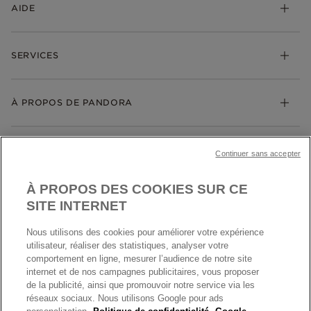
AIDE
Bijoux
Charms
FAQ
Bracelets
SERVICES
Suivre ma commande
Cadeaux
Livraison
My Pandora
Bijoux gravables
Échanges et retours
À PROPOS DE PANDORA
Gravure
Trouver une boutique
Guide des tailles
Click & Collect
Société Pandora
Garantie
Klarna
MENTIONS LÉGALES
Carrières
Prix en ligne et en boutique
Continuer sans accepter
Cartes Cadeaux
Plan du site
Mentions légales
Nettoyage & Entretien
À PROPOS DES COOKIES SUR CE
Nous contacter
Paramètres des cookies
Conditions générales de My Pandora
SITE INTERNET
*Conditions des offres en cours
Politique des cookies
Nous utilisons des cookies pour améliorer votre expérience
Politique de confidentialité
utilisateur, réaliser des statistiques, analyser votre
Protection des données
comportement en ligne, mesurer l’audience de notre site
internet et de nos campagnes publicitaires, vous proposer
FRANCE
France
Conditions générales de vente
de la publicité, ainsi que promouvoir notre service via les
© TOUS DROITS RESERVES. 2026 Pandora
Conditions générales de vente Click & Collect
réseaux sociaux. Nous utilisons Google pour ads