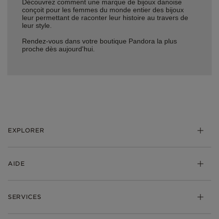
Découvrez comment une marque de bijoux danoise
conçoit pour les femmes du monde entier des bijoux
leur permettant de raconter leur histoire au travers de
leur style.
Rendez-vous dans votre boutique Pandora la plus
proche dès aujourd'hui.
EXPLORER
*Be Love : Choisis l'Amour
AIDE
Bijoux
Charms
FAQ
Bracelets
SERVICES
Suivre ma commande
Cadeaux
Livraison
My Pandora