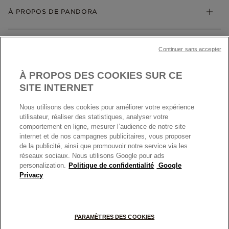
Bijoux gravables
Échanges et retours
À PROPOS DE PANDORA
Gravure
Trouver une boutique
Guide des tailles
Click & Collect
Société Pandora
Garantie
Klarna
MENTIONS LÉGALES
Carrières
Prix en ligne et en boutique
Continuer sans accepter
Cartes Cadeaux
Plan du site
Mentions légales
Nettoyage & Entretien
À PROPOS DES COOKIES SUR CE
Nous contacter
Paramètres des cookies
Conditions générales de My Pandora
SITE INTERNET
*Conditions des offres en cours
Politique des cookies
Nous utilisons des cookies pour améliorer votre expérience
Politique de confidentialité
utilisateur, réaliser des statistiques, analyser votre
Protection des données
comportement en ligne, mesurer l’audience de notre site
internet et de nos campagnes publicitaires, vous proposer
FRANCE
France
Conditions générales de vente
de la publicité, ainsi que promouvoir notre service via les
© TOUS DROITS RESERVES. 2026 Pandora
Conditions générales de vente Click & Collect
réseaux sociaux. Nous utilisons Google pour ads
personalization.
Politique de confidentialité
Google
Plateforme ODR
Privacy
Information sur le fabricant et l'importateur
Index égalité Femme/Homme
PARAMÈTRES DES COOKIES