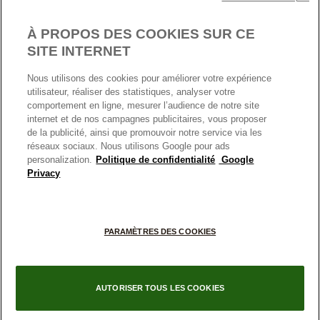
Nous contacter
Paramètres des cookies
Conditions générales de My Pandora
*Conditions des offres en cours
Politique des cookies
À PROPOS DES COOKIES SUR CE
Politique de confidentialité
SITE INTERNET
Protection des données
Nous utilisons des cookies pour améliorer votre expérience
FRANCE
France
Conditions générales de vente
utilisateur, réaliser des statistiques, analyser votre
© TOUS DROITS RESERVES. 2026 Pandora
comportement en ligne, mesurer l’audience de notre site
Conditions générales de vente Click & Collect
internet et de nos campagnes publicitaires, vous proposer
Plateforme ODR
de la publicité, ainsi que promouvoir notre service via les
réseaux sociaux. Nous utilisons Google pour ads
Information sur le fabricant et l'importateur
personalization.
Politique de confidentialité
Google
Index égalité Femme/Homme
Privacy
+
PARAMÈTRES DES COOKIES
−
AUTORISER TOUS LES COOKIES
Filtres