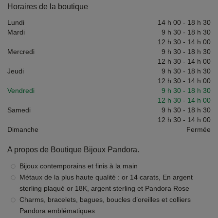
Horaires de la boutique
Lundi
14 h 00
-
18 h 30
Mardi
9 h 30
-
18 h 30
12 h 30
-
14 h 00
Mercredi
9 h 30
-
18 h 30
12 h 30
-
14 h 00
Jeudi
9 h 30
-
18 h 30
12 h 30
-
14 h 00
Vendredi
9 h 30
-
18 h 30
12 h 30
-
14 h 00
Samedi
9 h 30
-
18 h 30
12 h 30
-
14 h 00
Dimanche
Fermée
A propos de Boutique Bijoux Pandora.
Bijoux contemporains et finis à la main
Métaux de la plus haute qualité : or 14 carats, En argent
sterling plaqué or 18K, argent sterling et Pandora Rose
Charms, bracelets, bagues, boucles d’oreilles et colliers
Pandora emblématiques