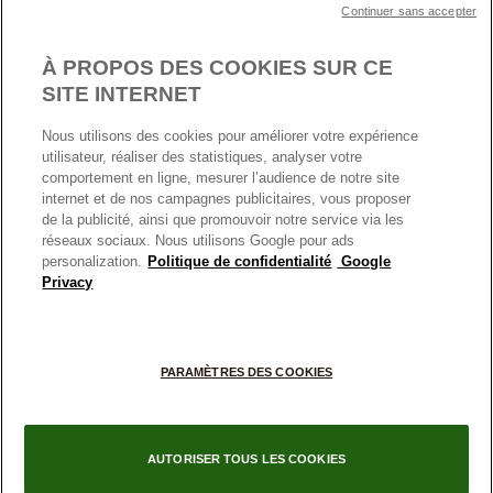
MENTIONS LÉGALES
Carrières
Prix en ligne et en boutique
Continuer sans accepter
Cartes Cadeaux
Plan du site
Mentions légales
Nettoyage & Entretien
À PROPOS DES COOKIES SUR CE
Nous contacter
Paramètres des cookies
Conditions générales de My Pandora
SITE INTERNET
*Conditions des offres en cours
Politique des cookies
Nous utilisons des cookies pour améliorer votre expérience
Politique de confidentialité
utilisateur, réaliser des statistiques, analyser votre
Protection des données
comportement en ligne, mesurer l’audience de notre site
internet et de nos campagnes publicitaires, vous proposer
FRANCE
France
Conditions générales de vente
de la publicité, ainsi que promouvoir notre service via les
© TOUS DROITS RESERVES. 2026 Pandora
Conditions générales de vente Click & Collect
réseaux sociaux. Nous utilisons Google pour ads
personalization.
Politique de confidentialité
Google
Plateforme ODR
Privacy
Information sur le fabricant et l'importateur
Index égalité Femme/Homme
PARAMÈTRES DES COOKIES
AUTORISER TOUS LES COOKIES