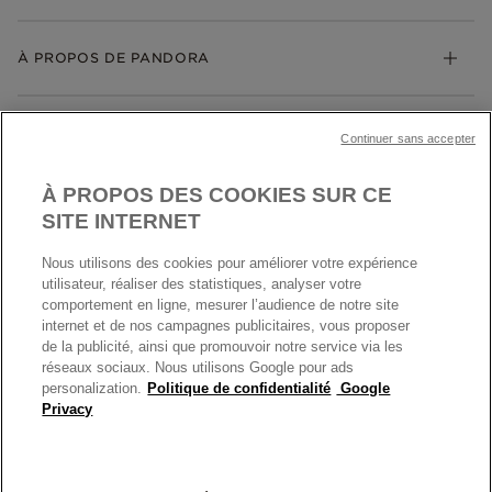
Cadeaux
Livraison
My Pandora
Bijoux gravables
Échanges et retours
À PROPOS DE PANDORA
Gravure
Trouver une boutique
Guide des tailles
Click & Collect
Société Pandora
Garantie
Klarna
MENTIONS LÉGALES
Carrières
Prix en ligne et en boutique
Continuer sans accepter
Cartes Cadeaux
Plan du site
Mentions légales
Nettoyage & Entretien
À PROPOS DES COOKIES SUR CE
Nous contacter
Paramètres des cookies
Conditions générales de My Pandora
SITE INTERNET
*Conditions des offres en cours
Politique des cookies
Nous utilisons des cookies pour améliorer votre expérience
Politique de confidentialité
utilisateur, réaliser des statistiques, analyser votre
Protection des données
comportement en ligne, mesurer l’audience de notre site
internet et de nos campagnes publicitaires, vous proposer
FRANCE
France
Conditions générales de vente
de la publicité, ainsi que promouvoir notre service via les
© TOUS DROITS RESERVES. 2026 Pandora
Conditions générales de vente Click & Collect
réseaux sociaux. Nous utilisons Google pour ads
personalization.
Politique de confidentialité
Google
Plateforme ODR
Privacy
Information sur le fabricant et l'importateur
Index égalité Femme/Homme