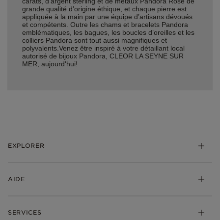
carats, d’argent sterling et de métaux Pandora Rose de
grande qualité d’origine éthique, et chaque pierre est
appliquée à la main par une équipe d’artisans dévoués
et compétents. Outre les chams et bracelets Pandora
emblématiques, les bagues, les boucles d’oreilles et les
colliers Pandora sont tout aussi magnifiques et
polyvalents.Venez être inspiré à votre détaillant local
autorisé de bijoux Pandora, CLEOR LA SEYNE SUR
MER, aujourd'hui!
EXPLORER
*Be Love : Choisis l'Amour
AIDE
Bijoux
Charms
FAQ
Bracelets
SERVICES
Suivre ma commande