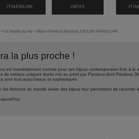
ITINÉRAIRE
INFOS
ITI
>
La Valette-du-Var
>
Bijoux Pandora
Pandora TOULON GRAND VAR
a la plus proche !
est mondialement connue pour ses bijoux contemporains finis à la m
liages de métaux uniques dorés mis au point par Pandora dont Pandora 
ra sont tout aussi beaux et sophistiqués.
s femmes du monde entier des bijoux leur permettant de raconter leur 
ujourd'hui.