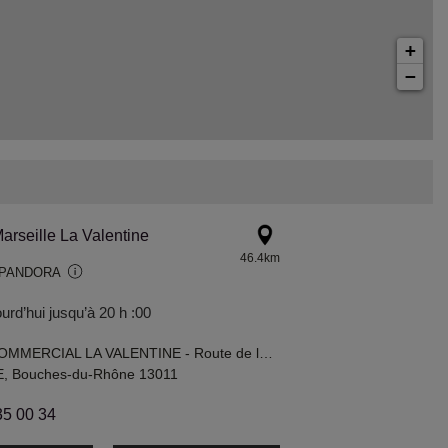
+
−
arseille La Valentine
46.4km
 PANDORA
urd’hui jusqu’à 20 h :00
CENTRE COMMERCIAL LA VALENTINE - Route de la Sablière
, Bouches-du-Rhône 13011
35 00 34