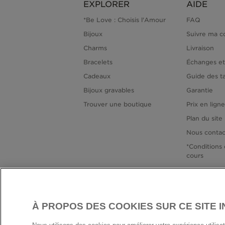
EXPLORER
AIDE
*Be Love : Choisis l'Amour
FAQ
Bijoux
Suivre ma 
Charms
Livraison
Bracelets
Échanges et
Cadeaux
Guide des ta
Bijoux gravables
Garantie
Trouver une boutique
Prix en lign
Plan du site
Nous contac
*Conditions 
cours
À PROPOS DES COOKIES SUR CE SITE 
FRANC