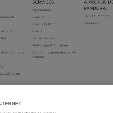
SERVICES
À PROPOS D
PANDORA
My Pandora
Société Pandora
commande
Gravure
Carrières
Click & Collect
 retours
Klarna
illes
Cartes Cadeaux
Nettoyage & Entretien
e et en boutique
Conditions générales de My
Pandora
ter
des offres en
INTERNET
France
E
© TOUS DROITS RESERVES. 2026 Pandora