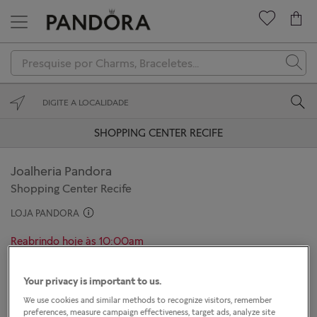
Novidades
Charms
Braceletes
SHOPPING CENTER RECIFE
Anéis
Joalheria Pandora
Colares
Shopping Center Recife
Brincos
LOJA PANDORA
Reabrindo hoje às 10:00am
Coleções
Rua Padre Carapuceiro, 777
Presenteie
Your privacy is important to us.
Loja 10
Recife, Pernambuco 51020-900
We use cookies and similar methods to recognize visitors, remember
preferences, measure campaign effectiveness, target ads, analyze site