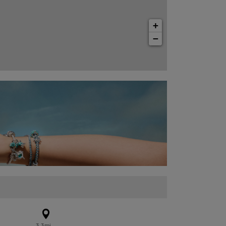
+
−
3.3mi