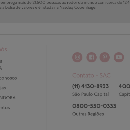
mprega mais de 21.500 pessoas ao redor do mundo com cerca de 12.40
a a bolsa de valores e é listada na Nasdaq Copenhage.
nós
a
A
Contato - SAC
 conosco
(11) 4130-8933
400
jas
São Paulo Capital
Capit
ANDORA
0800-550-0333
ntos
Outras Regiões