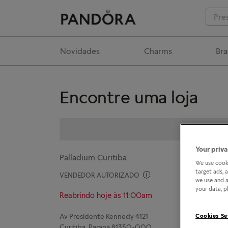
Novidades
Charms
Bra
Encontre uma loja
Your priva
Palladium Curitiba
We use cooki
target ads, 
VENDEDOR AUTORIZADO
we use and a
your data, pl
Reabrindo hoje às 11:00am
Av Presidente Kennedy 4121
Cookies Se
Curitiba, Paraná 81350-000