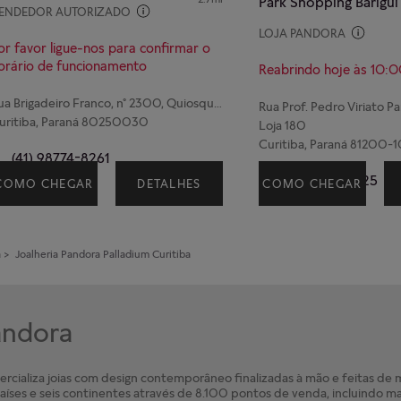
Park Shopping Barigui
ENDEDOR AUTORIZADO
LOJA PANDORA
or favor ligue-nos para confirmar o
orário de funcionamento
Reabrindo hoje às 10:
Rua Brigadeiro Franco, nº 2300, Quiosque 8, Bairro, Centro
uritiba, Paraná 80250030
Loja 180
Curitiba, Paraná 81200-
(41) 98774-8261
(41) 98818-1725
COMO CHEGAR
DETALHES
COMO CHEGAR
a
>
Joalheria Pandora
Palladium Curitiba
Pandora
cializa joias com design contemporâneo finalizadas à mão e feitas de ma
íses e seis continentes através de 8.100 pontos de venda, incluindo ma