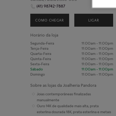
(41) 98742-7887
COMO CHEGAR
LIGAR
Horário da loja
Segunda-Feira
11:00am
-
11:00pm
Terça-Feira
11:00am
-
11:00pm
Quarta-Feira
11:00am
-
11:00pm
Quinta-Feira
11:00am
-
11:00pm
Sexta-Feira
11:00am
-
11:00pm
Sábado
11:00am
-
11:00pm
Domingo
11:00am
-
11:00pm
Sobre as lojas da Joalheria Pandora
Joias contemporâneas finalizadas
manualmente
Ouro 14K de qualidade mais alta, prata
esterlina dourada 18K, prata esterlina e metais