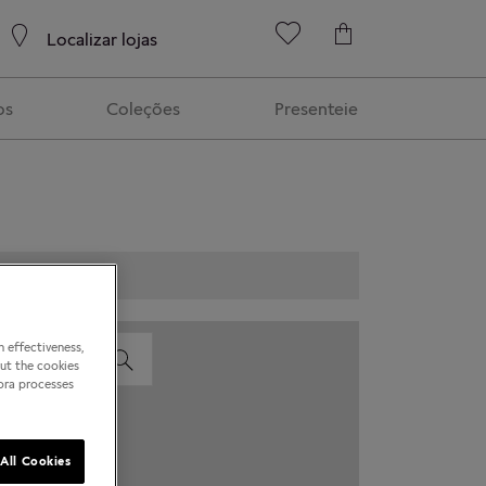
Localizar lojas
os
Coleções
Presenteie
 effectiveness,
out the cookies
dora processes
All Cookies