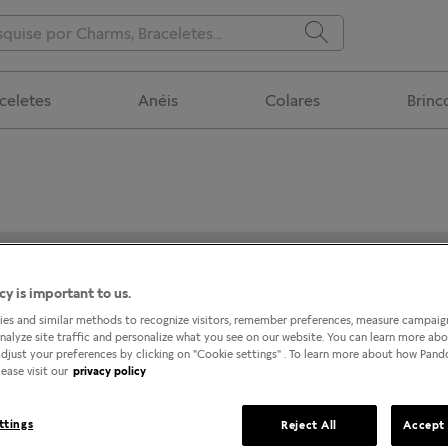
celetes
Anéis
Colares
Brinc
PALLADIUM CURITIBA
cy is important to us.
es and similar methods to recognize visitors, remember preferences, measure campaign
analyze site traffic and personalize what you see on our website. You can learn more ab
djust your preferences by clicking on "Cookie settings" . To learn more about how Pan
ease visit our
privacy policy
ttings
Reject All
Accept 