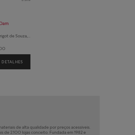
00am
Rua Prof. Pedro Viriato Parigot de Souza, 600
100
DETALHES
teriais de alta qualidade por preços acessíveis.
is de 2.100 lojas conceito. Fundada em 1982 e