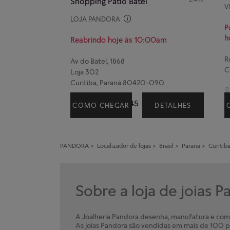
Shopping Patio Batel
V
LOJA PANDORA
P
h
Reabrindo hoje às 10:00am
Av do Batel, 1868
C
Loja 302
Curitiba, Paraná 80420-090
(41) 98721-2145
COMO CHEGAR
DETALHES
PANDORA
>
Localizador de lojas
>
Brasil
>
Paraná
>
Curitib
Sobre a loja de joias 
A Joalheria Pandora desenha, manufatura e comer
As joias Pandora são vendidas em mais de 100 pa