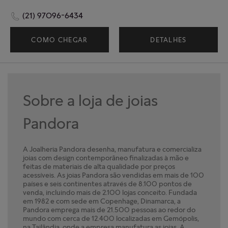
(21) 97096-6434
COMO CHEGAR
DETALHES
Sobre a loja de joias
Pandora
A Joalheria Pandora desenha, manufatura e comercializa
joias com design contemporâneo finalizadas à mão e
feitas de materiais de alta qualidade por preços
acessíveis. As joias Pandora são vendidas em mais de 100
países e seis continentes através de 8.100 pontos de
venda, incluindo mais de 2.100 lojas conceito. Fundada
em 1982 e com sede em Copenhage, Dinamarca, a
Pandora emprega mais de 21.500 pessoas ao redor do
mundo com cerca de 12.400 localizadas em Gemópolis,
na Tailândia, onde a empresa manufatura as joias. A