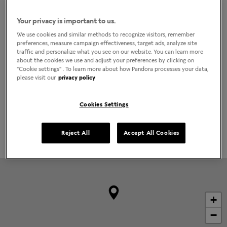
(21) 99321- 9183
Localizar lojas
Your privacy is important to us.
COMO CHEGAR
LIGAR
We use cookies and similar methods to recognize visitors, remember
preferences, measure campaign effectiveness, target ads, analyze site
traffic and personalize what you see on our website. You can learn more
Horário da loja
about the cookies we use and adjust your preferences by clicking on
"Cookie settings" . To learn more about how Pandora processes your data,
Segunda-Feira
10:00am
-
10:00pm
please visit our
privacy policy
Terça-Feira
10:00am
-
10:00pm
Quarta-Feira
10:00am
-
10:00pm
Quinta-Feira
10:00am
-
10:00pm
Cookies Settings
Sexta-Feira
10:00am
-
10:00pm
Sábado
10:00am
-
10:00pm
Domingo
10:00am
-
10:00pm
Reject All
Accept All Cookies
+
−