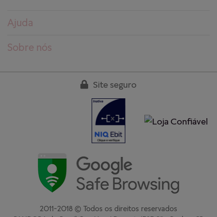
Ajuda
Dúvidas frequentes
Sobre nós
Pedidos
Conheça a PANDORA
Entregas
Trabalhe conosco
Site seguro
Devoluções
Nossas lojas
Guia de tamanhos
Clube PANDORA
Cuidados aos produtos
Regulamentos
Garantia
Fale conosco
2011-2018 © Todos os direitos reservados