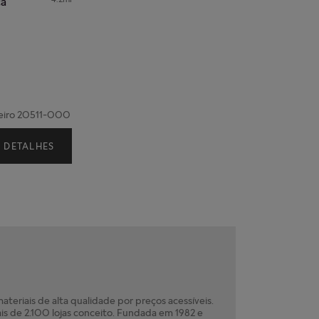
ca
aneiro 20511-000
DETALHES
teriais de alta qualidade por preços acessíveis.
is de 2.100 lojas conceito. Fundada em 1982 e