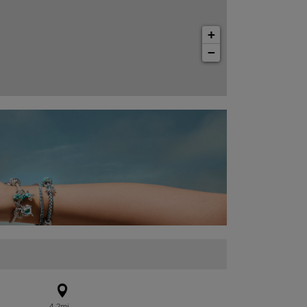
+
−
4.2mi