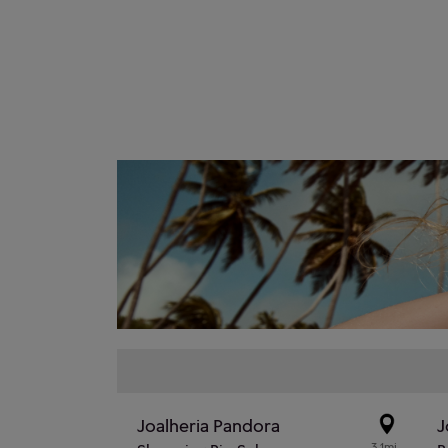
Joalheria Pandora
J
3.1mi