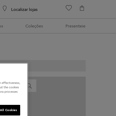
Localizar lojas
os
Coleções
Presenteie
 effectiveness,
out the cookies
dora processes
All Cookies