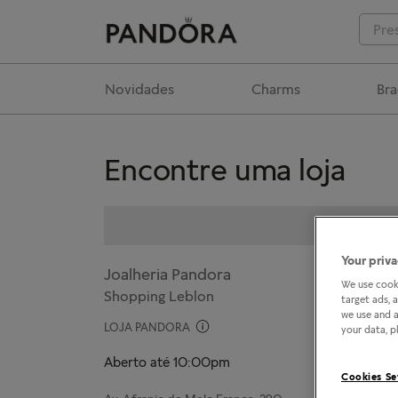
Novidades
Charms
Bra
Encontre uma loja
Your priva
Joalheria Pandora
We use cooki
Shopping Leblon
target ads, 
we use and a
LOJA PANDORA
your data, pl
Aberto até 10:00pm
Cookies Se