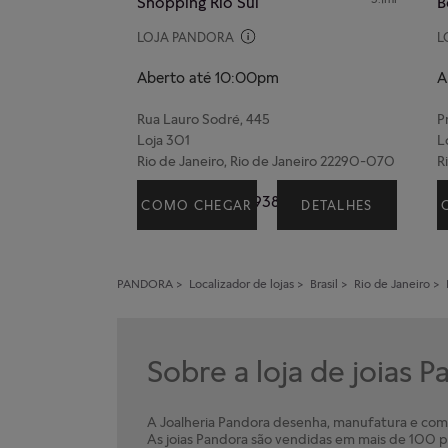
Shopping Rio Sul
B
LOJA PANDORA
L
Aberto até 10:00pm
A
Rua Lauro Sodré, 445
P
Loja 301
L
Rio de Janeiro, Rio de Janeiro 22290-070
R
(21) 98083-3938
COMO CHEGAR
DETALHES
PANDORA
>
Localizador de lojas
>
Brasil
>
Rio de Janeiro
>
Sobre a loja de joias 
A Joalheria Pandora desenha, manufatura e comer
As joias Pandora são vendidas em mais de 100 pa