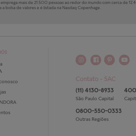
mprega mais de 21.500 pessoas ao redor do mundo com cerca de 12.40
a a bolsa de valores e é listada na Nasdaq Copenhage.
nós
a
A
Contato - SAC
 conosco
(11) 4130-8933
400
jas
São Paulo Capital
Capit
ANDORA
0800-550-0333
ntos
Outras Regiões