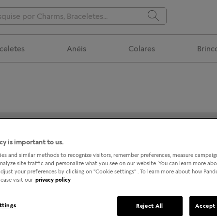
celetes
Anéis
Colares
Brinc
SHOPPING LEBLON
cy is important to us.
es and similar methods to recognize visitors, remember preferences, measure campaign
analyze site traffic and personalize what you see on our website. You can learn more ab
djust your preferences by clicking on "Cookie settings" . To learn more about how Pan
ease visit our
privacy policy
ttings
Reject All
Accept 