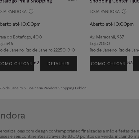
otafogo Praia Shopping
Shopping Center Tiju
OJA PANDORA
LOJA PANDORA
berto até 10:00pm
Aberto até 10:00pm
raia do Botafogo, 400
Av. Maracanã, 987
oja 346
Loja 2080
io de Janeiro, Rio de Janeiro 22250-910
Rio de Janeiro, Rio de J
(21) 99245-4162
(21) 99321- 9183
COMO CHEGAR
DETALHES
COMO CHEGAR
Rio de Janeiro
>
Joalheria Pandora
Shopping Leblon
Pandora
cializa joias com design contemporâneo finalizadas à mão e feitas de ma
íses e seis continentes através de 8.100 pontos de venda, incluindo ma