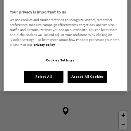
(21) 98083-3938
Localizar lojas
Your privacy is important to us.
COMO CHEGAR
LIGAR
We use cookies and similar methods to recognize visitors, remember
preferences, measure campaign effectiveness, target ads, analyze site
traffic and personalize what you see on our website. You can learn more
Horário da loja
about the cookies we use and adjust your preferences by clicking on
"Cookie settings" . To learn more about how Pandora processes your data,
Segunda-Feira
10:00am
-
10:00pm
please visit our
privacy policy
Terça-Feira
10:00am
-
10:00pm
Quarta-Feira
10:00am
-
10:00pm
Quinta-Feira
10:00am
-
10:00pm
Cookies Settings
Sexta-Feira
10:00am
-
10:00pm
Sábado
10:00am
-
10:00pm
Domingo
2:00pm
-
8:00pm
Reject All
Accept All Cookies
+
−