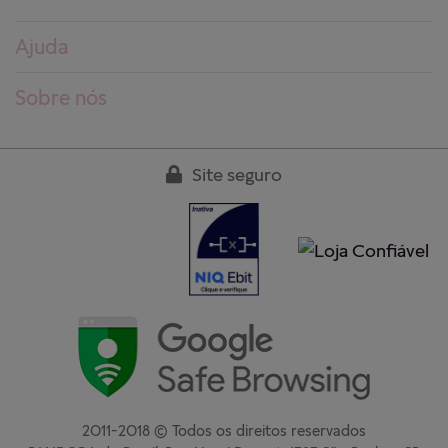
Ajuda
Dúvidas frequentes
Sobre nós
Pedidos
Conheça a PANDORA
Entregas
Trabalhe conosco
Site seguro
Devoluções
Nossas lojas
Guia de tamanhos
Clube PANDORA
Cuidados aos produtos
Regulamentos
Garantia
Fale conosco
2011-2018 © Todos os direitos reservados