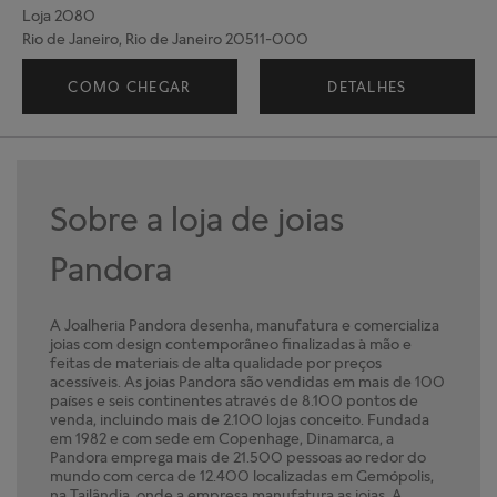
Loja 2080
Rio de Janeiro, Rio de Janeiro 20511-000
(21) 99321- 9183
COMO CHEGAR
DETALHES
Sobre a loja de joias
Pandora
A Joalheria Pandora desenha, manufatura e comercializa
joias com design contemporâneo finalizadas à mão e
feitas de materiais de alta qualidade por preços
acessíveis. As joias Pandora são vendidas em mais de 100
países e seis continentes através de 8.100 pontos de
venda, incluindo mais de 2.100 lojas conceito. Fundada
em 1982 e com sede em Copenhage, Dinamarca, a
Pandora emprega mais de 21.500 pessoas ao redor do
mundo com cerca de 12.400 localizadas em Gemópolis,
na Tailândia, onde a empresa manufatura as joias. A