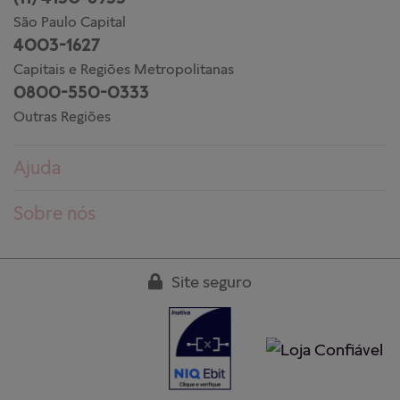
São Paulo Capital
4003-1627
Capitais e Regiões Metropolitanas
0800-550-0333
Outras Regiões
Ajuda
Dúvidas frequentes
Sobre nós
Pedidos
Conheça a PANDORA
Entregas
Trabalhe conosco
Site seguro
Devoluções
Nossas lojas
Guia de tamanhos
Clube PANDORA
Cuidados aos produtos
Regulamentos
Garantia