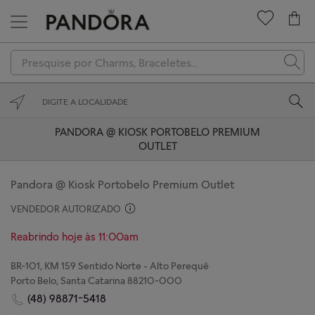
Novidades
Charms
Braceletes
PANDORA @ KIOSK PORTOBELO PREMIUM
OUTLET
Anéis
Colares
Pandora @ Kiosk Portobelo Premium Outlet
VENDEDOR AUTORIZADO
Brincos
Reabrindo hoje às 11:00am
Coleções
BR-101, KM 159 Sentido Norte - Alto Perequê
Presenteie
Porto Belo, Santa Catarina 88210-000
(48) 98871-5418