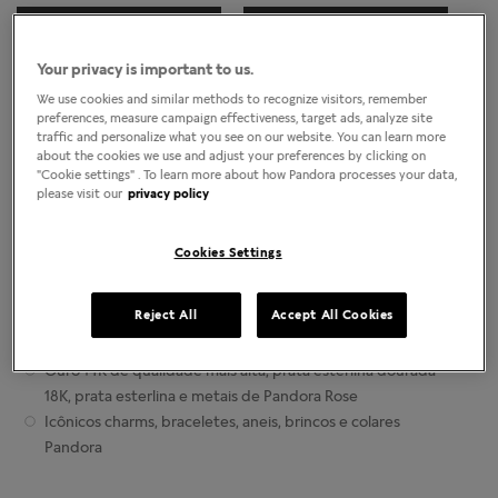
Localizar lojas
COMO CHEGAR
LIGAR
Your privacy is important to us.
Horário da loja
We use cookies and similar methods to recognize visitors, remember
preferences, measure campaign effectiveness, target ads, analyze site
Segunda-Feira
11:00am
-
9:00pm
traffic and personalize what you see on our website. You can learn more
Terça-Feira
11:00am
-
9:00pm
about the cookies we use and adjust your preferences by clicking on
Quarta-Feira
11:00am
-
9:00pm
"Cookie settings" . To learn more about how Pandora processes your data,
please visit our
privacy policy
Quinta-Feira
11:00am
-
9:00pm
Sexta-Feira
11:00am
-
9:00pm
Sábado
11:00am
-
9:00pm
Cookies Settings
Domingo
11:00am
-
9:00pm
Sobre as lojas da Joalheria Pandora
Reject All
Accept All Cookies
Joias contemporâneas finalizadas manualmente
Ouro 14K de qualidade mais alta, prata esterlina dourada
18K, prata esterlina e metais de Pandora Rose
Icônicos charms, braceletes, aneis, brincos e colares
Pandora