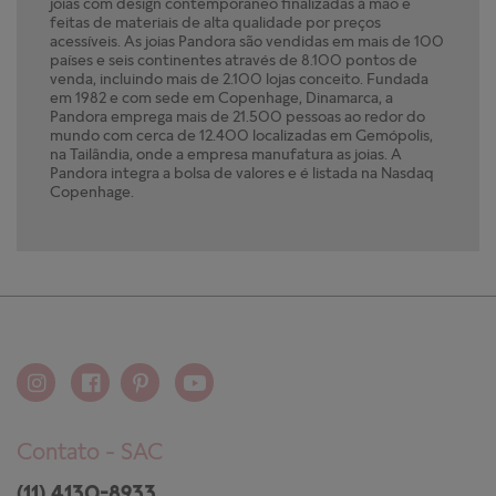
joias com design contemporâneo finalizadas à mão e
feitas de materiais de alta qualidade por preços
acessíveis. As joias Pandora são vendidas em mais de 100
países e seis continentes através de 8.100 pontos de
venda, incluindo mais de 2.100 lojas conceito. Fundada
em 1982 e com sede em Copenhage, Dinamarca, a
Pandora emprega mais de 21.500 pessoas ao redor do
mundo com cerca de 12.400 localizadas em Gemópolis,
na Tailândia, onde a empresa manufatura as joias. A
Pandora integra a bolsa de valores e é listada na Nasdaq
Copenhage.
Contato - SAC
(11) 4130-8933