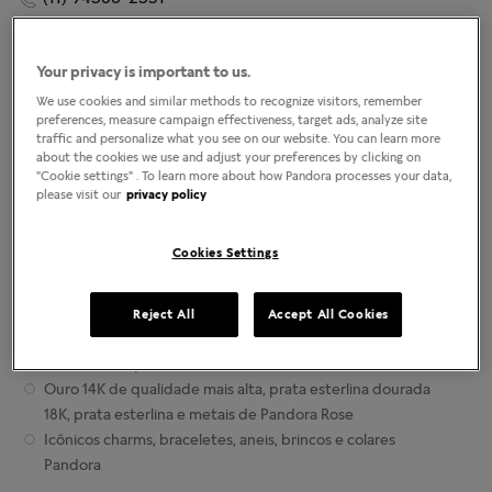
Localizar lojas
COMO CHEGAR
LIGAR
Your privacy is important to us.
We use cookies and similar methods to recognize visitors, remember
Horário da loja
preferences, measure campaign effectiveness, target ads, analyze site
traffic and personalize what you see on our website. You can learn more
Segunda-Feira
7:00am
-
9:00pm
about the cookies we use and adjust your preferences by clicking on
Terça-Feira
7:00am
-
9:00pm
"Cookie settings" . To learn more about how Pandora processes your data,
Quarta-Feira
7:00am
-
9:00pm
please visit our
privacy policy
Quinta-Feira
7:00am
-
9:00pm
Sexta-Feira
7:00am
-
9:00pm
Cookies Settings
Sábado
7:00am
-
9:00pm
Domingo
Fechado
Reject All
Accept All Cookies
Sobre as lojas da Joalheria Pandora
Joias contemporâneas finalizadas manualmente
Ouro 14K de qualidade mais alta, prata esterlina dourada
18K, prata esterlina e metais de Pandora Rose
Icônicos charms, braceletes, aneis, brincos e colares
Pandora