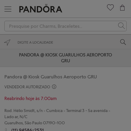
Novidades
Charms
Braceletes
PANDORA @ KIOSK GUARULHOS AEROPORTO
GRU
Anéis
Colares
Pandora @ Kiosk Guarulhos Aeroporto GRU
VENDEDOR AUTORIZADO
Brincos
Reabrindo hoje às 7:00am
Coleções
Rod. Hélio Smidt, s/n - Cumbica - Terminal 3 - 5a avenida -
Presenteie
Lado ar, N/C
Guarulhos, São Paulo 07190-100
(11) 94586-2531