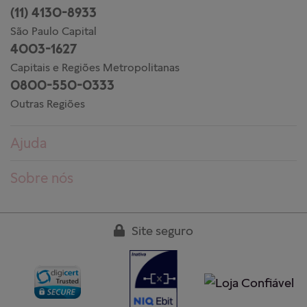
(11) 4130-8933
São Paulo Capital
4003-1627
Capitais e Regiões Metropolitanas
0800-550-0333
Outras Regiões
Ajuda
Dúvidas frequentes
Sobre nós
Pedidos
Conheça a PANDORA
Entregas
Trabalhe conosco
Site seguro
Devoluções
Nossas lojas
Guia de tamanhos
Clube PANDORA
Cuidados aos produtos
Regulamentos
Garantia