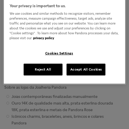
(17) 3234 9700
Localizar lojas
Your privacy is important to us.
We use cookies and similar methods to recognize visitors, remember
COMO CHEGAR
LIGAR
preferences, measure campaign effectiveness, target ads, analyze site
traffic and personalize what you see on our website. You can learn more
about the cookies we use and adjust your preferences by clicking on
Horário da loja
"Cookie settings" . To learn more about how Pandora processes your data,
please visit our
privacy policy
Segunda-Feira
10:00am
-
10:00pm
Terça-Feira
10:00am
-
10:00pm
Quarta-Feira
10:00am
-
10:00pm
Cookies Settings
Quinta-Feira
10:00am
-
10:00pm
Sexta-Feira
10:00am
-
10:00pm
Sábado
10:00am
-
10:00pm
Reject All
Accept All Cookies
Domingo
2:00pm
-
8:00pm
Sobre as lojas da Joalheria Pandora
Joias contemporâneas finalizadas manualmente
Ouro 14K de qualidade mais alta, prata esterlina dourada
18K, prata esterlina e metais de Pandora Rose
Icônicos charms, braceletes, aneis, brincos e colares
Pandora