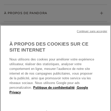
Cadeaux
Livraison
My Pandora
Bijoux gravables
Échanges et retours
À PROPOS DE PANDORA
Gravure
Trouver une boutique
Guide des tailles
Click & Collect
Société Pandora
Garantie
Klarna
MENTIONS LÉGALES
Carrières
Prix en ligne et en boutique
Continuer sans accepter
Cartes Cadeaux
Plan du site
Mentions légales
Nettoyage & Entretien
À PROPOS DES COOKIES SUR CE
Nous contacter
Paramètres des cookies
Conditions générales de My Pandora
SITE INTERNET
*Conditions des offres en cours
Politique des cookies
Nous utilisons des cookies pour améliorer votre expérience
Politique de confidentialité
utilisateur, réaliser des statistiques, analyser votre
Protection des données
comportement en ligne, mesurer l’audience de notre site
internet et de nos campagnes publicitaires, vous proposer
FRANCE
France
Conditions générales de vente
de la publicité, ainsi que promouvoir notre service via les
© TOUS DROITS RESERVES. 2026 Pandora
Conditions générales de vente Click & Collect
réseaux sociaux. Nous utilisons Google pour ads
personalization.
Politique de confidentialité
Google
Plateforme ODR
Privacy
Information sur le fabricant et l'importateur
Index égalité Femme/Homme