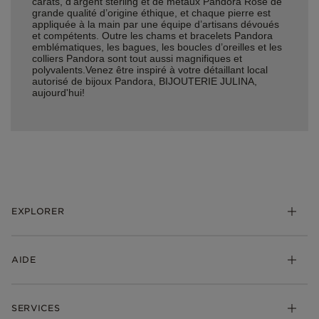
carats, d’argent sterling et de métaux Pandora Rose de
grande qualité d’origine éthique, et chaque pierre est
appliquée à la main par une équipe d’artisans dévoués
et compétents. Outre les chams et bracelets Pandora
emblématiques, les bagues, les boucles d’oreilles et les
colliers Pandora sont tout aussi magnifiques et
polyvalents.Venez être inspiré à votre détaillant local
autorisé de bijoux Pandora, BIJOUTERIE JULINA,
aujourd'hui!
EXPLORER
*Be Love : Choisis l'Amour
AIDE
Bijoux
Charms
FAQ
Bracelets
SERVICES
Suivre ma commande