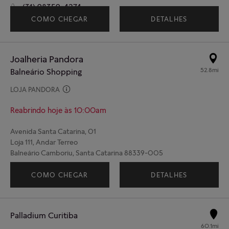
(31) 98359-4274
COMO CHEGAR
DETALHES
Joalheria Pandora
52.8mi
Balneário Shopping
LOJA PANDORA
Reabrindo hoje às 10:00am
Avenida Santa Catarina, 01
Loja 111, Andar Terreo
Balneário Camboriu, Santa Catarina 88339-005
(47) 98429-2708
COMO CHEGAR
DETALHES
Palladium Curitiba
60.1mi