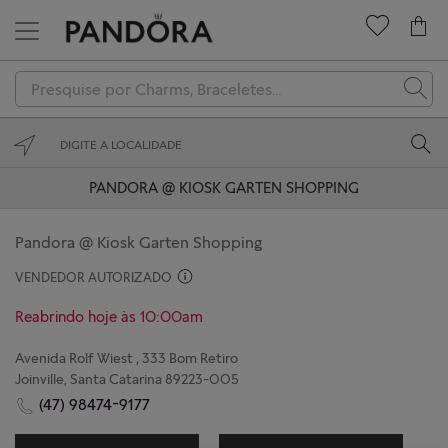
Novidades
Charms
Braceletes
PANDORA @ KIOSK GARTEN SHOPPING
Anéis
Pandora @ Kiosk Garten Shopping
Colares
VENDEDOR AUTORIZADO
Brincos
Reabrindo hoje às 10:00am
Coleções
Avenida Rolf Wiest , 333 Bom Retiro
Joinville, Santa Catarina 89223-005
Presenteie
(47) 98474-9177