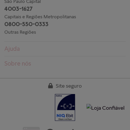
São Paulo Capital
4003-1627
Capitais e Regiões Metropolitanas
0800-550-0333
Outras Regiões
Ajuda
Dúvidas frequentes
Sobre nós
Pedidos
Conheça a PANDORA
Entregas
Trabalhe conosco
Site seguro
Devoluções
Nossas lojas
Guia de tamanhos
Clube PANDORA
Cuidados aos produtos
Regulamentos
Garantia
Fale conosco