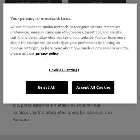
Localizar lojas
COMO CHEGAR
LIGAR
Your privacy is important to us.
Horário da loja
We use cookies and similar methods to recognize visitors, remember
Segunda-Feira
10:00am
-
10:00pm
preferences, measure campaign effectiveness, target ads, analyze site
Terça-Feira
10:00am
-
10:00pm
traffic and personalize what you see on our website. You can learn more
Quarta-Feira
10:00am
-
10:00pm
about the cookies we use and adjust your preferences by clicking on
"Cookie settings" . To learn more about how Pandora processes your data,
Quinta-Feira
10:00am
-
10:00pm
please visit our
privacy policy
Sexta-Feira
10:00am
-
10:00pm
Sábado
10:00am
-
10:00pm
Domingo
10:00am
-
10:00pm
Cookies Settings
Sobre as lojas da Joalheria Pandora
Reject All
Accept All Cookies
Joias contemporâneas finalizadas manualmente
Ouro 14K de qualidade mais alta, prata esterlina dourada
18K, prata esterlina e metais de Pandora Rose
Icônicos charms, braceletes, aneis, brincos e colares
Pandora